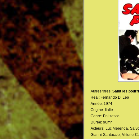
Autres titres:
Salut les pourr
Real: Fernando Di Leo
Année: 1974
Origine: Italie
Genre: Polizesco
Durée: 90mn
Acteurs: Luc Merenda, Salv
Gianni Santuccio, Vittorio C