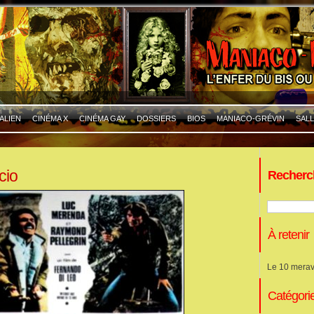
ALIEN
CINÉMA X
CINÉMA GAY
DOSSIERS
BIOS
MANIACO-GRÉVIN
SALL
rcio
Recherc
À retenir
Le 10 merav
Catégori