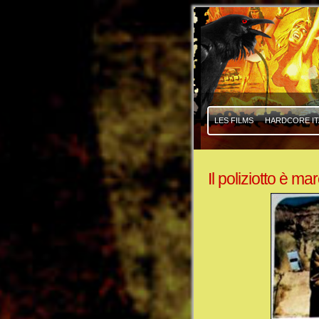
|
|
LES FILMS
HARDCORE IT
Il poliziotto è ma