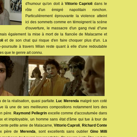
d'humour qu'on doit à
Vittorio Caprioli
dans le
rôle d'un émigré napolitain ronchon.
Particulièrement éprouvante la violence atteint
ici des sommets comme en témoignent la scène
d'ouverture, le massacre d'un gang rival d''une
mais également la mise à mort de la fiancée de Malacarne et
li
et de son chat qui risque d'en faire choquer plus d'un. La
poursuite à travers Milan reste quant à elle d'une redoutable
res que le genre ait connu.
u de la réalisation, quasi parfaite.
Luc Merenda
malgré son coté
ouve là une de ses meilleures compositions notamment lors des
on père.
Raymond Pellegrin
excelle comme d'accoutumée dans
ux et impitoyable, un homme sans état d'âme qui tue à tour de
nocente petite amie de Malacarne,
Vittorio Caproli
,
Richard Conte
eux père de
Merenda
, sont excellents sans oublier
Gino Milli