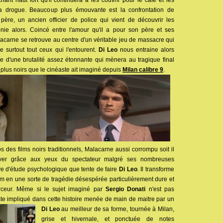
nt haut fort qu'il continuera à les couvrir pour le café et les
la drogue. Beaucoup plus émouvante est la confrontation de
ère, un ancien officier de police qui vient de découvrir les
 renie alors. Coincé entre l'amour qu'il a pour son père et ses
carne se retrouve au centre d'un véritable jeu de massacre qui
e surtout tout ceux qui l'entourent.
Di Leo
nous entraine alors
e d'une brutalité assez étonnante qui mènera au tragique final
 plus noirs que le cinéaste ait imaginé depuis
Milan calibre 9
.
s des films noirs traditionnels, Malacarne aussi corrompu soit il
uver grâce aux yeux du spectateur malgré ses nombreuses
ive d'étude psychologique que tente de faire
Di Leo
. Il transforme
ilm en une sorte de tragédie désespérée particulièrement dure et
irceur. Même si le sujet imaginé par
Sergio Donati
n'est pas
este impliqué dans cette histoire menée de main de maitre par un
Di Leo
au meilleur de sa forme, tournée à Milan,
grise et hivernale, et ponctuée de notes