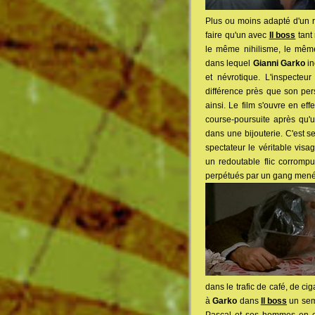
Plus ou moins adapté d'un 
faire qu'un avec
Il boss
tant 
le même nihilisme, le même 
dans lequel
Gianni Garko
in
et névrotique. L'inspecteu
différence près que son pe
ainsi. Le film s'ouvre en e
course-poursuite après qu'
dans une bijouterie. C'est 
spectateur le véritable vis
un redoutable flic corromp
perpétués par un gang mené p
dans le trafic de café, de ci
à
Garko
dans
Il boss
un semb