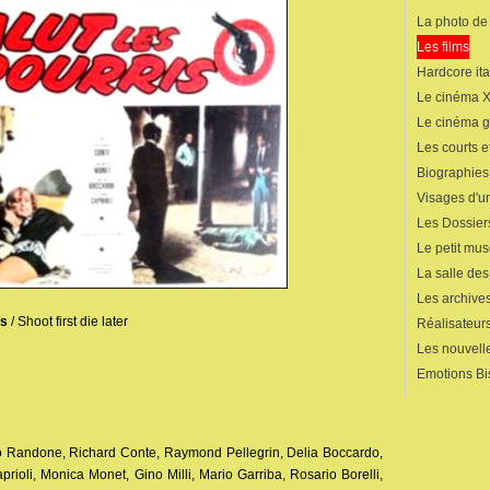
La photo de
Les films
Hardcore ita
Le cinéma 
Le cinéma 
Les courts 
Biographies
Visages d'un
Les Dossier
Le petit mu
La salle de
Les archives
is
/ Shoot first die later
Réalisateur
Les nouvelle
Emotions Bi
o Randone, Richard Conte, Raymond Pellegrin, Delia Boccardo,
aprioli, Monica Monet, Gino Milli, Mario Garriba, Rosario Borelli,