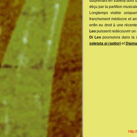
surprenant en travesti dont l
déçu par la partition musica
Longtemps visible uniquem
franchement médiocre et a
enfin eu droit à une récent
Leo
puissent redécouvrir un d
Di Leo
poursuivra dans la 
spietata ai rapitori
et
Diama
http