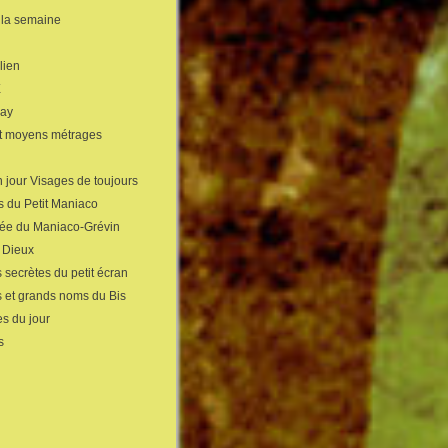
 la semaine
lien
X
gay
et moyens métrages
 jour Visages de toujours
s du Petit Maniaco
sée du Maniaco-Grévin
s Dieux
 secrètes du petit écran
s et grands noms du Bis
s du jour
s