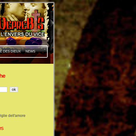
E DES DIEUX
NEWS
he
iglie dell'amore
es