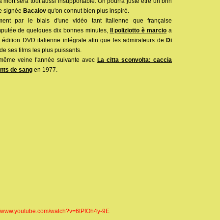
a mort sera tout aussi insupportable. On pourra juste être un brin
le signée
Bacalov
qu'on connut bien plus inspiré.
ent par le biais d'une vidéo tant italienne que française
mputée de quelques dix bonnes minutes,
Il poliziotto è marcio
a
e édition DVD italienne intégrale afin que les admirateurs de
Di
e ses films les plus puissants.
même veine l'année suivante avec
La citta sconvolta: caccia
nts de sang
en 1977.
://www.youtube.com/watch?v=6tPfOh4y-9E