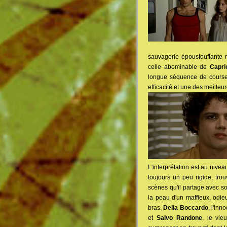
sauvagerie époustouflante 
celle abominable de
Caprio
longue séquence de course-
efficacité et une des meilleu
L'interprétation est au nivea
toujours un peu rigide, tr
scènes qu'il partage avec s
la peau d'un maffieux, odie
bras.
Delia Boccardo
, l'in
et
Salvo Randone
, le vi