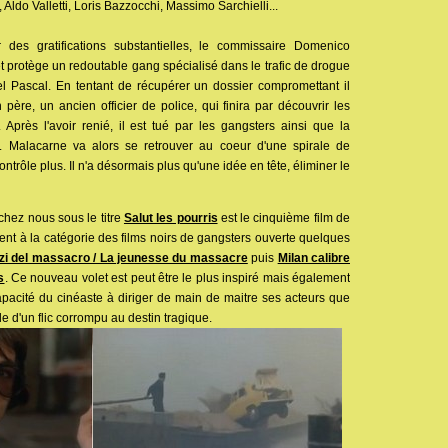
 Aldo Valletti, Loris Bazzocchi, Massimo Sarchielli...
r des gratifications substantielles, le commissaire Domenico
 protège un redoutable gang spécialisé dans le trafic de drogue
l Pascal. En tentant de récupérer un dossier compromettant il
père, un ancien officier de police, qui finira par découvrir les
ls. Après l'avoir renié, il est tué par les gangsters ainsi que la
r. Malacarne va alors se retrouver au coeur d'une spirale de
ontrôle plus. Il n'a désormais plus qu'une idée en tête, éliminer le
hez nous sous le titre
Salut les pourris
est le cinquième film de
ent à la catégorie des films noirs de gangsters ouverte quelques
zzi del massacro / La jeunesse du massacre
puis
Milan calibre
s
. Ce nouveau volet est peut être le plus inspiré mais également
capacité du cinéaste à diriger de main de maitre ses acteurs que
le d'un flic corrompu au destin tragique.