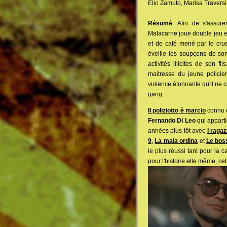
Elio Zamuto, Marisa Traversi,
Résumé
: Afin de s'assure
Malacarne joue double jeu et
et de café mené par le crue
éveille les soupçons de son 
activités illicites de son fi
maitresse du jeune policie
violence étonnante qu'il ne c
gang...
Il poliziotto è marcio
connu c
Fernando Di Leo
qui apparti
années plus tôt avec
I raga
9
,
La mala ordina
et
Le bos
le plus réussi tant pour la 
pour l'histoire elle même, cel