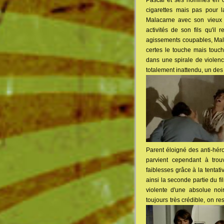
Pascal et ses hommes en cria
cigarettes mais pas pour 
Malacarne avec son vieux p
activités de son fils qu'il
agissements coupables, Mala
certes le touche mais touch
dans une spirale de violenc
totalement inattendu, un des
Parent éloigné des anti-héro
parvient cependant à tro
faiblesses grâce à la tentat
ainsi la seconde partie du f
violente d'une absolue no
toujours très crédible, on r