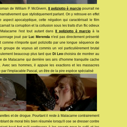
roman de William P. McGivern,
Il poliziotto è marcio
pourrait ne
narrativement que stylistiquement parlant. On y retrouve en effet
aspect apocalyptique, cette négation qui caractérisait le film
carnait la corruption et la collusion sous les traits d'un flic odieux
r Malacarne l'est tout autant dans
Il poliziotto è marcio
à la
rsonnage joué par
Luc Merenda
n'est pas directement présenté
ffet comme n'importe quel poliziotto par une longue séquence de
un groupe de voyous ait commis un vol particulièrement brutal
seulement beaucoup plus tard que
Di Leo
choisira de montrer au
age de Malacarne qui derrière ses airs d'homme tranquille cache
u. Avec ses hommes, il appuie les exactions et les massacres
ar l'implacable Pascal, un être de la pire espèce spécialisé
garettes et de drogue. Pourtant il reste à Malacarne contrairement
lant de moral très bien résumée lorsqu'il ose se dresser contre