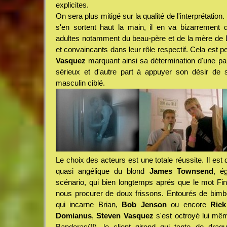
explicites.
On sera plus mitigé sur la qualité de l'interprétation
s'en sortent haut la main, il en va bizarrement 
adultes notamment du beau-père et de la mère de 
et convaincants dans leur rôle respectif. Cela est pe
Vasquez
marquant ainsi sa détermination d'une pa
sérieux et d'autre part à appuyer son désir de s
masculin ciblé.
Le choix des acteurs est une totale réussite. Il est 
quasi angélique du blond
James Townsend
, é
scénario, qui bien longtemps aprés que le mot Fin
nous procurer de doux frissons. Entourés de bim
qui incarne Brian,
Bob Jenson
ou encore
Rick
Domianus
,
Steven Vasquez
s'est octroyé lui mêm
Banderas(!!), le client girond qui tente de dra