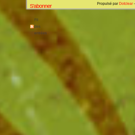
Propulsé par
Dotclear
-
S'abonner
Fil
des
entrées