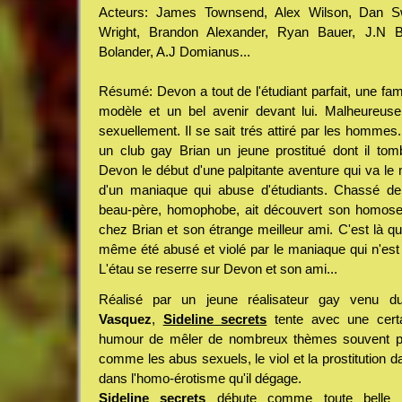
Acteurs: James Townsend, Alex Wilson, Dan Sw
Wright, Brandon Alexander, Ryan Bauer, J.N B
Bolander, A.J Domianus...
Résumé: Devon a tout de l'étudiant parfait, une fami
modèle et un bel avenir devant lui. Malheureu
sexuellement. Il se sait trés attiré par les hommes.
un club gay Brian un jeune prostitué dont il to
Devon le début d'une palpitante aventure qui va le 
d'un maniaque qui abuse d'étudiants. Chassé de
beau-père, homophobe, ait découvert son homosex
chez Brian et son étrange meilleur ami. C'est là qu'
même été abusé et violé par le maniaque qui n'est
L'étau se reserre sur Devon et son ami...
Réalisé par un jeune réalisateur gay venu d
Vasquez
,
Sideline secrets
tente avec une certai
humour de mêler de nombreux thèmes souvent point
comme les abus sexuels, le viol et la prostitution d
dans l'homo-érotisme qu'il dégage.
Sideline secrets
débute comme toute belle h