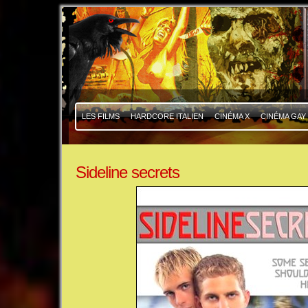
|
|
LES FILMS
HARDCORE ITALIEN
CINÉMA X
CINÉMA GAY
Sideline secrets