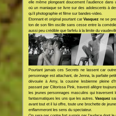
elle même plongeant doucement l'audience dans 
où un maniaque se livre sur des adolescents à de
qu'il photographie et filme sur bandes-video.
Etonnant et original pourtant car
Vasquez
ne se pre
ton de son film oscille sans cesse entre la comédie et
aussi peu crédible que farfelu à la limite du vaudevill
Pourtant jamais ces Secrets ne lassent car outr
personnage est attachant, de Jenna, la parfaite pe
dévouée à Amy, la cousine lesbienne pleine d'
passant par Clitorissa Pink, travesti allègre toujou
les jeunes personnages masculins qui traversent le
fantasmatiques les uns que les autres.
Vasquez
sai
avant tout et il lui offre, toute une brochette de jeu
enflammeront les sens du spectateur.
On sera par contre fort surpris par l'audace dont le r