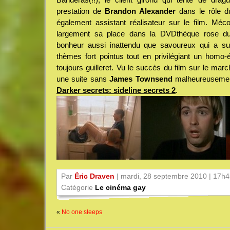
prestation de
Brandon Alexander
dans le rôle du
également assistant réalisateur sur le film. Mé
largement sa place dans la DVDthèque rose du p
bonheur aussi inattendu que savoureux qui a su
thèmes fort pointus tout en privilégiant un homo
toujours guilleret. Vu le succès du film sur le mar
une suite sans
James Townsend
malheureusement 
Darker secrets: sideline secrets 2
.
Par
Éric Draven
| mardi, 28 septembre 2010 | 17h
Catégorie
Le cinéma gay
«
No one sleeps