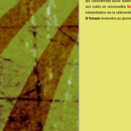
qui caractérisait aussi Isab
ses cotés on reconnaîtra
Ma
interprétation de la vétérant
D'Amato
reviendra au genre