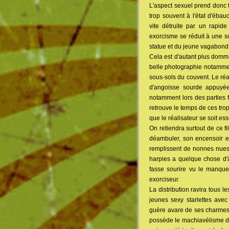
L'aspect sexuel prend donc t
trop souvent à l'état d'ébau
vite détruite par un rapid
exorcisme se réduit à une su
statue et du jeune vagabond,
Cela est d'autant plus domma
belle photographie notamme
sous-sols du couvent. Le ré
d'angoisse sourde appuyée
notamment lors des parties 
retrouve le temps de ces tro
que le réalisateur se soit ess
On retiendra surtout de ce f
déambuler, son encensoir e
remplissent de nonnes nues t
harpies a quelque chose d'
fasse sourire vu le manque
exorciseur.
La distribution ravira tous 
jeunes sexy starlettes ave
guère avare de ses charmes,
possède le machiavélisme de