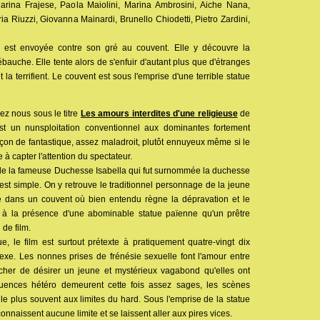
arina Frajese, Paola Maiolini, Marina Ambrosini, Aiche Nana,
ia Riuzzi, Giovanna Mainardi, Brunello Chiodetti, Pietro Zardini,
 est envoyée contre son gré au couvent. Elle y découvre la
ébauche. Elle tente alors de s'enfuir d'autant plus que d'étranges
la terrifient. Le couvent est sous l'emprise d'une terrible statue
ez nous sous le titre
Les amours interdites d'une religieuse
de
t un nunsploitation conventionnel aux dominantes fortement
çon de fantastique, assez maladroit, plutôt ennuyeux même si le
 à capter l'attention du spectateur.
ie de la fameuse Duchesse Isabella qui fut surnommée la duchesse
 est simple. On y retrouve le traditionnel personnage de la jeune
ré dans un couvent où bien entendu règne la dépravation et le
 à la présence d'une abominable statue païenne qu'un prêtre
 de film.
e, le film est surtout prétexte à pratiquement quatre-vingt dix
xe. Les nonnes prises de frénésie sexuelle font l'amour entre
cher de désirer un jeune et mystérieux vagabond qu'elles ont
équences hétéro demeurent cette fois assez sages, les scènes
e plus souvent aux limites du hard. Sous l'emprise de la statue
nnaissent aucune limite et se laissent aller aux pires vices.