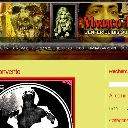
ALIEN
CINÉMA X
CINÉMA GAY
DOSSIERS
BIOS
MANIACO-GRÉVIN
SALL
convento
Recherc
À retenir
Le 10 merav
Catégori