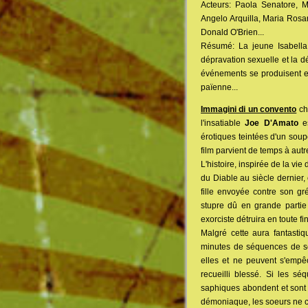
Acteurs: Paola Senatore, M
Angelo Arquilla, Maria Rosar
Donald O'Brien...
Résumé: La jeune Isabella
dépravation sexuelle et la d
événements se produisent et 
païenne...
Immagini di un convento
ch
l'insatiable
Joe D'Amato
es
érotiques teintées d'un soup
film parvient de temps à autre
L'histoire, inspirée de la v
du Diable au siècle dernier,
fille envoyée contre son g
stupre dû en grande partie
exorciste détruira en toute fin
Malgré cette aura fantastiqu
minutes de séquences de se
elles et ne peuvent s'empê
recueilli blessé. Si les s
saphiques abondent et sont l
démoniaque, les soeurs ne co