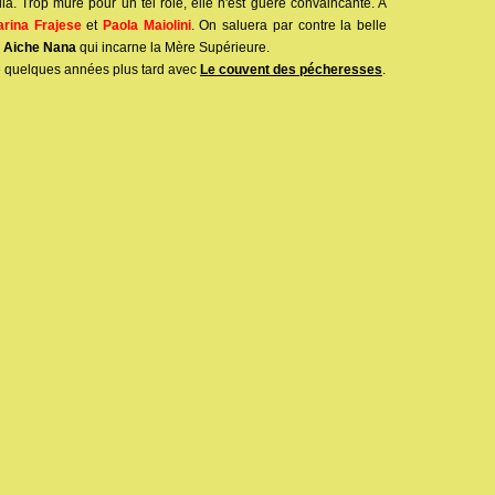
ella. Trop mûre pour un tel rôle, elle n'est guère convaincante. A
rina Frajese
et
Paola Maiolini
. On saluera par contre la belle
e
Aiche Nana
qui incarne la Mère Supérieure.
 quelques années plus tard avec
Le couvent des pécheresses
.