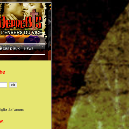
E DES DIEUX
NEWS
he
iglie dell'amore
es