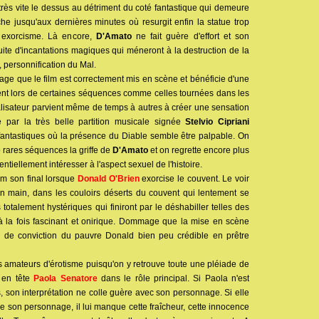
rès vite le dessus au détriment du coté fantastique qui demeure
che jusqu'aux dernières minutes où resurgit enfin la statue trop
e exorcisme. Là encore,
D'Amato
ne fait guère d'effort et son
ite d'incantations magiques qui méneront à la destruction de la
 personnification du Mal.
ge que le film est correctement mis en scène et bénéficie d'une
nt lors de certaines séquences comme celles tournées dans les
alisateur parvient même de temps à autres à créer une sensation
 par la très belle partition musicale signée
Stelvio Cipriani
fantastiques où la présence du Diable semble être palpable. On
p rares séquences la griffe de
D'Amato
et on regrette encore plus
entiellement intéresser à l'aspect sexuel de l'histoire.
ilm son final lorsque
Donald O'Brien
exorcise le couvent. Le voir
n main, dans les couloirs déserts du couvent qui lentement se
otalement hystériques qui finiront par le déshabiller telles des
à la fois fascinant et onirique. Dommage que la mise en scène
 de conviction du pauvre Donald bien peu crédible en prêtre
les amateurs d'érotisme puisqu'on y retrouve toute une pléiade de
c en tête
Paola Senatore
dans le rôle principal. Si Paola n'est
 son interprétation ne colle guère avec son personnage. Si elle
 son personnage, il lui manque cette fraîcheur, cette innocence