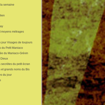
 la semaine
lien
X
gay
et moyens métrages
 jour Visages de toujours
s du Petit Maniaco
sée du Maniaco-Grévin
s Dieux
 secrètes du petit écran
s et grands noms du Bis
s du jour
s