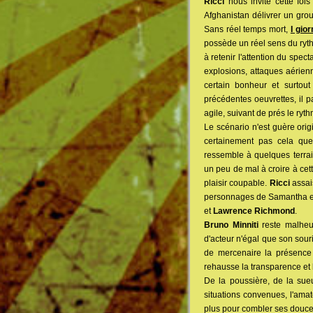
Ricci
nous invite cette fois
Afghanistan délivrer un grou
Sans réel temps mort,
I gior
possède un réel sens du rythm
à retenir l'attention du spec
explosions, attaques aérien
certain bonheur et surtout
précédentes oeuvrettes, il p
agile, suivant de prés le ryt
Le scénario n'est guère ori
certainement pas cela que
ressemble à quelques terra
un peu de mal à croire à cet
plaisir coupable.
Ricci
assai
personnages de Samantha et
et
Lawrence Richmond
.
Bruno Minniti
reste malheu
d'acteur n'égal que son souri
de mercenaire la présenc
rehausse la transparence et l
De la poussière, de la sue
situations convenues, l'ama
plus pour combler ses douces