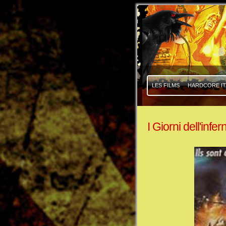
|
|
LES FILMS
HARDCORE IT
I Giorni dell'infer