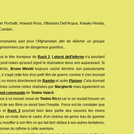
ner Pochath, Howard Ross, Ottoviano Dell'Acqua, Kiwako Hirada,
andeli...
enaires part pour l'Afghanistan afin de délivrer un groupe
prisonniers par de dangereux guerillos...
us le titre trompeur de
Rush 3
,
I giorni dell'inferno
n'a pourtant
post nukes qu'avait signé le réalisateur deux ans auparavant. Si
tiche,
Bruno Minniti
toujours caché derrière son pseudonyme
, il s'agit cette fois d'un petit film de guerre comme il s'en tournait
lus ou moins directement de
Rambo
et autre
Platoon
. Cela donnait
séries comme celles réalisées par
Margheriti
mais également un
ood commando
de
Tonino Valerii
.
face à ce nouvel essai de
Tonino Ricci
car si on voulait trouver un
 de ses films ce serait bien l'ineptie. Force est de constater que
on et
Rush 3
pourrait bien faire partie des oeuvres les moins
rtes on reste dans le cadre d'un cinéma de genre bas de gamme
 insuffler à son film ce qui fait tant défaut à ses autres tentatives,
 donner du rythme à cette aventure.