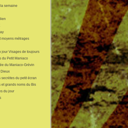
 la semaine
lien
X
gay
et moyens métrages
 jour Visages de toujours
s du Petit Maniaco
sée du Maniaco-Grévin
s Dieux
 secrètes du petit écran
s et grands noms du Bis
s du jour
s