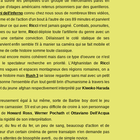
 à suivre les péripéties d'un groupe de mercenaires partis en
pe d'otages américains retenus prisonniers par des guerilleros.
ni dell'inferno
connu chez nous sous de nombreux titres vidéos,
e et de l'action d'un bout à l'autre de ces 89 minutes et parvient
tateur ce qui avec
Ricci
n'est jamais gagné. Combats, poursuites,
nes ou sur terre,
Ricci
déploie toute l'artillerie du genre avec un
 une certaine conviction. Délaissant le coté statique de ses
arvient enfin semble t'il à manier sa caméra qui se fait mobile et
hme de cette histoire somme toute classique.
ginal encore moins cohérent mais dans ce type d'oeuvre ce n'est
 le spectateur recherche en priorité. L'Afghanistan de
Ricci
ins vagues et espaces montagneux des régions romaines, on a
te histoire mais
Rush 3
se laisse regarder sans mal avec un petit
sonne l'ensemble d'un tout gentil brin d'humanisme à travers les
 du jeune afghan respectivement interprété par
Kiwoko Harada
reusement égal à lui même, sorte de Barbie boy dont le jeu
re carnassier. S'il est un peu difficile de croire à son personnage
e de
Howard Ross
,
Werner Pochath
et
Ottaviano Dell'Acqua
a rigidité de son interprétation.
ur, du feu et du fer, un peu de sang, beaucoup d'action et de
teur d'un certain cinéma de genre transalpin n'en demande pas
 attentes de bissophile averti.. ou de simple novice.