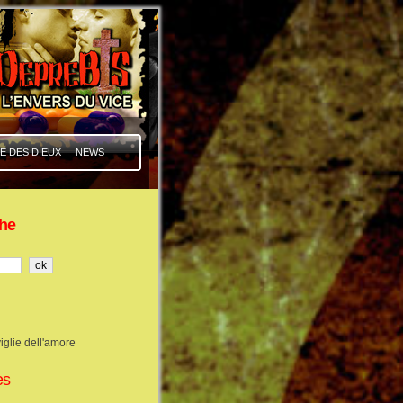
E DES DIEUX
NEWS
he
iglie dell'amore
es