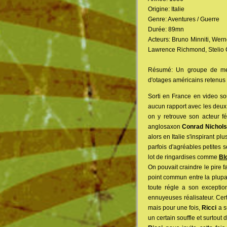
Origine: Italie
Genre: Aventures / Guerre
Durée: 89mn
Acteurs: Bruno Minniti, Wer
Lawrence Richmond, Stelio C
Résumé: Un groupe de merc
d'otages américains retenus 
Sorti en France en video so
aucun rapport avec les deux 
on y retrouve son acteur fé
anglosaxon
Conrad Nichols
alors en Italie s'inspirant p
parfois d'agréables petites 
lot de ringardises comme
Bl
On pouvait craindre le pire 
point commun entre la plupart
toute régle a son excepti
ennuyeuses réalisateur. Ce
mais pour une fois,
Ricci
a su
un certain souffle et surtout