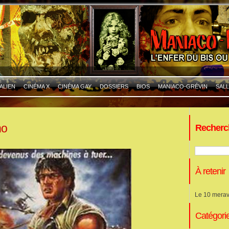
ALIEN
CINÉMA X
CINÉMA GAY
DOSSIERS
BIOS
MANIACO-GRÉVIN
SALL
no
Recherc
À retenir
Le 10 merav
Catégori