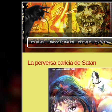
|
|
LES FILMS
HARDCORE ITALIEN
CINÉMA X
CINÉMA GAY
La perversa caricia de Satan