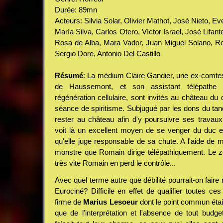
Durée: 89mn
Acteurs: Silvia Solar, Olivier Mathot, José Nieto, Ev
María Silva, Carlos Otero, Víctor Israel, José Lifa
Rosa de Alba, Mara Vador, Juan Miguel Solano, R
Sergio Dore, Antonio Del Castillo
Résumé
: La médium Claire Gandier, une ex-comtes
de Haussemont, et son assistant télépathe
régénération cellulaire, sont invités au château du 
séance de spiritisme. Subjugué par les dons du tan
rester au château afin d'y poursuivre ses travau
voit là un excellent moyen de se venger du duc et
qu'elle juge responsable de sa chute. A l'aide de 
monstre que Romain dirige télépathiquement. Le z
très vite Romain en perd le contrôle...
Avec quel terme autre que débilité pourrait-on faire
Eurociné? Difficile en effet de qualifier toutes ces
firme de
Marius Lesoeur
dont le point commun était 
que de l'interprétation et l'absence de tout budge