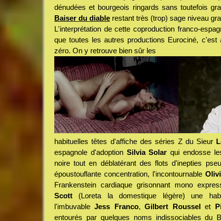
dénudées et bourgeois ringards sans toutefois gr
Baiser du diable
restant très (trop) sage niveau gr
L'interprétation de cette coproduction franco-esp
que toutes les autres productions Eurociné, c'est 
zéro. On y retrouve bien sûr les
habituelles têtes d'affiche des séries Z du Sieur
L
espagnole d'adoption
Silvia Solar
qui endosse le
noire tout en déblatérant des flots d'inepties ps
époustouflante concentration, l'incontournable
Oliv
Frankenstein cardiaque grisonnant mono expres
Scott
(Loreta la domestique légère) une habi
l'imbuvable
Jess Franco
,
Gilbert Roussel
et
P
entourés par quelques noms indissociables du B