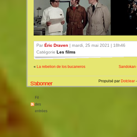
Par
Éric Draven
| mardi, 25 mai 2021 | 18h46
Catégorie
Les films
«
La rebelion de los bucaneros
Sandokan c
Propulsé par
Dotclear
-
S'abonner
Fil
des
entrées