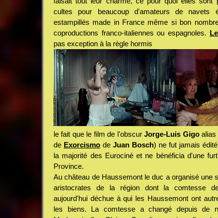
faisait tout leur charme, ce pour quoi elles son
cultes pour beaucoup d'amateurs de navets ér
estampillés made in France même si bon nombre d
coproductions franco-italiennes ou espagnoles.
Le
pas exception à la règle hormis
le fait que le film de l'obscur
Jorge-Luis Gigo
alia
de
Exorcismo
de
Juan Bosch
) ne fut jamais édit
la majorité des Eurociné et ne bénéficia d'une furt
Province.
Au château de Haussemont le duc a organisé une soi
aristocrates de la région dont la comtesse d
aujourd'hui déchue à qui les Haussemont ont autref
les biens. La comtesse a changé depuis de n