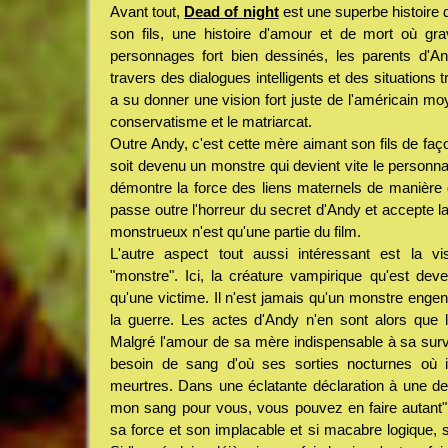
Avant tout,
Dead of night
est une superbe histoire 
son fils, une histoire d'amour et de mort où gra
personnages fort bien dessinés, les parents d'An
travers des dialogues intelligents et des situations
a su donner une vision fort juste de l'américain m
conservatisme et le matriarcat.
Outre Andy, c'est cette mère aimant son fils de fa
soit devenu un monstre qui devient vite le personna
démontre la force des liens maternels de manière
passe outre l'horreur du secret d'Andy et accepte la
monstrueux n'est qu'une partie du film.
L'autre aspect tout aussi intéressant est la v
"monstre". Ici, la créature vampirique qu'est dev
qu'une victime. Il n'est jamais qu'un monstre enge
la guerre. Les actes d'Andy n'en sont alors que le
Malgré l'amour de sa mère indispensable à sa survi
besoin de sang d'où ses sorties nocturnes où i
meurtres. Dans une éclatante déclaration à une de
mon sang pour vous, vous pouvez en faire autant
sa force et son implacable et si macabre logique, so