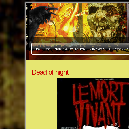
|
|
LES FILMS
HARDCORE ITALIEN
CINÉMA X
CINÉMA GAY
Dead of night