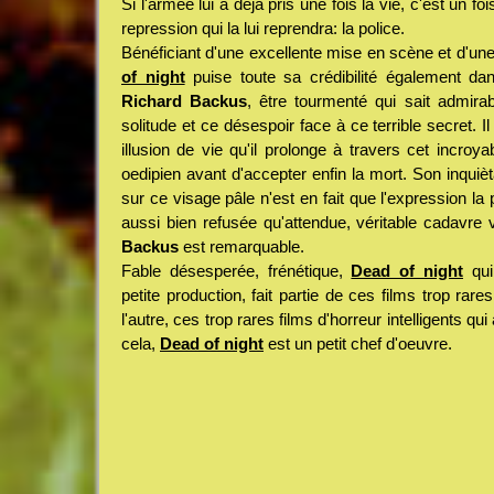
Si l'armée lui a déjà pris une fois la vie, c'est un f
repression qui la lui reprendra: la police.
Bénéficiant d'une excellente mise en scène et d'une
of night
puise toute sa crédibilité également dan
Richard Backus
, être tourmenté qui sait admir
solitude et ce désespoir face à ce terrible secret. I
illusion de vie qu'il prolonge à travers cet incro
oedipien avant d'accepter enfin la mort. Son inquièta
sur ce visage pâle n'est en fait que l'expression la 
aussi bien refusée qu'attendue, véritable cadavre v
Backus
est remarquable.
Fable désesperée, frénétique,
Dead of night
qui
petite production, fait partie de ces films trop rar
l'autre, ces trop rares films d'horreur intelligents qu
cela,
Dead of night
est un petit chef d'oeuvre.