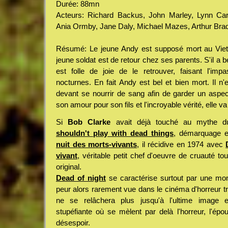
Durée: 88mn
Acteurs: Richard Backus, John Marley, Lynn Car
Ania Ormby, Jane Daly, Michael Mazes, Arthur Bradl
Résumé: Le jeune Andy est supposé mort au Vietn
jeune soldat est de retour chez ses parents. S'il 
est folle de joie de le retrouver, faisant l'i
nocturnes. En fait Andy est bel et bien mort. Il n'
devant se nourrir de sang afin de garder un aspe
son amour pour son fils et l'incroyable vérité, elle va 
Si
Bob Clarke
avait déjà touché au mythe 
shouldn't play with dead things
, démarquage e
nuit des morts-vivants
, il récidive en 1974 avec
vivant
, véritable petit chef d'oeuvre de cruauté tout
original.
Dead of night
se caractérise surtout par une mon
peur alors rarement vue dans le cinéma d'horreur tra
ne se relâchera plus jusqu'à l'ultime image 
stupéfiante où se mèlent par delà l'horreur, l'épo
désespoir.