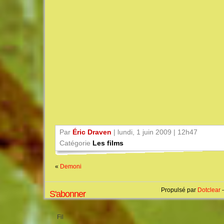
Par
Éric Draven
| lundi, 1 juin 2009 | 12h47
Catégorie
Les films
«
Demoni
Propulsé par
Dotclear
-
S'abonner
Fil