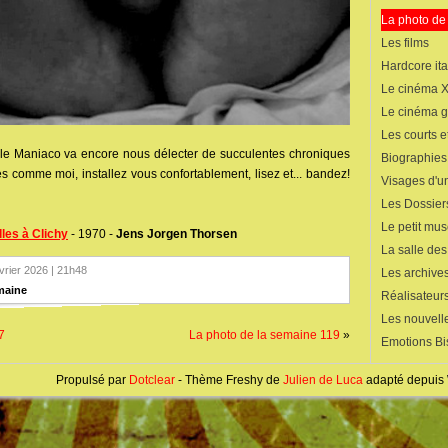
La photo de
Les films
Hardcore ita
Le cinéma 
Le cinéma 
Les courts 
 le Maniaco va encore nous délecter de succulentes chroniques
Biographies
ites comme moi, installez vous confortablement, lisez et... bandez!
Visages d'un
Les Dossier
Le petit mu
lles à Clichy
- 1970 -
Jens Jorgen Thorsen
La salle de
évrier 2026 | 21h48
Les archives
maine
Réalisateur
Les nouvelle
7
La photo de la semaine 119
»
Emotions Bi
Propulsé par
Dotclear
- Thème Freshy de
Julien de Luca
adapté depuis