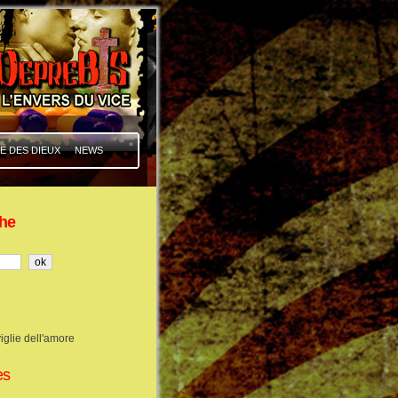
E DES DIEUX
NEWS
he
iglie dell'amore
es