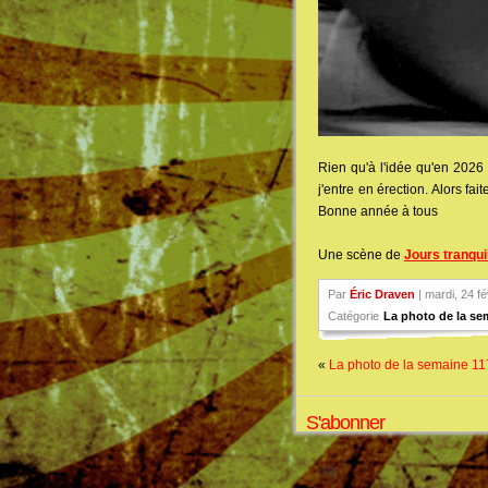
Rien qu'à l'idée qu'en 2026
j'entre en érection. Alors fa
Bonne année à tous
Une scène de
Jours tranqui
Par
Éric Draven
| mardi, 24 f
Catégorie
La photo de la se
«
La photo de la semaine 11
S'abonner
Fil