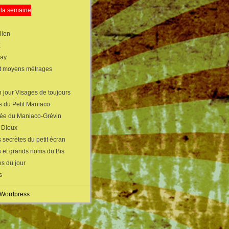
 la semaine
lien
X
gay
et moyens métrages
 jour Visages de toujours
s du Petit Maniaco
sée du Maniaco-Grévin
s Dieux
 secrètes du petit écran
s et grands noms du Bis
s du jour
s
 Wordpress