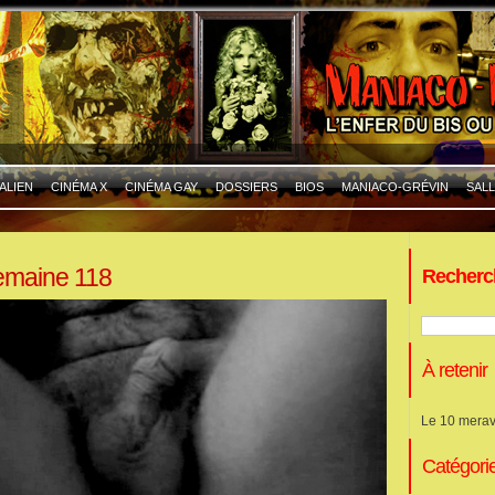
ALIEN
CINÉMA X
CINÉMA GAY
DOSSIERS
BIOS
MANIACO-GRÉVIN
SALL
semaine 118
Recherc
À retenir
Le 10 merav
Catégori