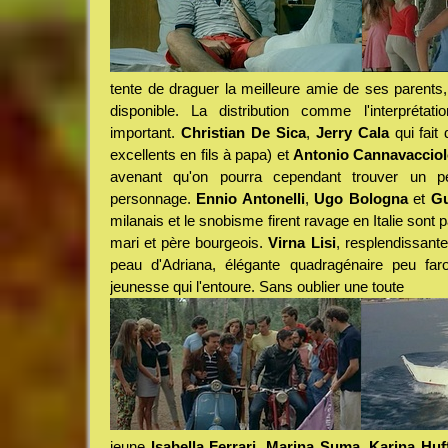
tente de draguer la meilleure amie de ses parents,
disponible. La distribution comme l'interprétat
important.
Christian De Sica
,
Jerry Cala
qui fait
excellents en fils à papa) et
Antonio Cannavaccio
avenant qu'on pourra cependant trouver un p
personnage.
Ennio Antonelli
,
Ugo Bologna
et
Gu
milanais et le snobisme firent ravage en Italie sont p
mari et père bourgeois.
Virna Lisi
, resplendissante
peau d'Adriana, élégante quadragénaire peu faro
jeunesse qui l'entoure. Sans oublier une toute
jeune
Isabella Ferrari
,
Marina Suma
,
Karina Huf