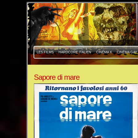
|
|
LES FILMS
HARDCORE ITALIEN
CINÉMA X
CINÉMA GAY
Sapore di mare