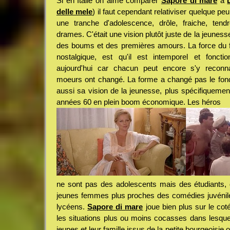
Si en Italie on aime comparer
Sapore di mare
à
delle mele
) il faut cependant relativiser quelque pe
une tranche d'adolescence, drôle, fraiche, tend
drames. C'était une vision plutôt juste de la jeunes
des boums et des premières amours. La force du fil
nostalgique, est qu'il est intemporel et foncti
aujourd'hui car chacun peut encore s'y reconn
moeurs ont changé. La forme a changé pas le fon
aussi sa vision de la jeunesse, plus spécifiquement
années 60 en plein boom économique. Les héros
ne sont pas des adolescents mais des étudiants
jeunes femmes plus proches des comédies juvéniles
lycéens.
Sapore di mare
joue bien plus sur le cot
les situations plus ou moins cocasses dans lesque
jeunes et leur famille issus de la petite bourgeoisi