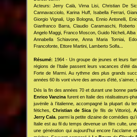
Acteurs: Jerry Calà, Virna Lisi, Christian De S
Cannavacciolo, Karina Huff, Isabella Ferrari, Giann
Giorgio Vignali, Ugo Bologna, Ennio Antonelli, Eni
Gianfranco Barra, Claudio Caramaschi, Roberto 
Angelo Maggi, Franco Moscon, Guido Nicheli, Alba P
Annabella Schiavone, Anna Maria Torniai, Edoa
Francofonte, Ettore Martini, Lamberto Solfa...
Résumé:
1964 - Un groupe de jeunes et leurs fami
régions de l'Italie passent leurs vacances d'été da
Forte de Marmi. Au rythme des plus grands succ
années 60 ils vont vivre des amours d'été, s'aimer, s
Dés la fin des années 70 et durant une bonne par
Enrico Vanzina
furent en Italie des réalisateurs-ph
juvénile à l'italienne, accompagné la plupart du t
fétiches,
Christian de Sica
(le fils de Vittorio),
A
Jerry Cala
. parmi la petite dizaine de comédies qu'i
Italie est au fil du temps devenue un film culte, un
une génération qui aujourd'hui encore l'acclame 