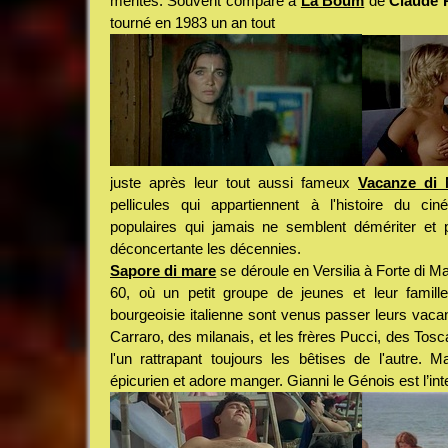
mérites. Souvent comparé à
La Boum
de
Claude 
tourné en 1983 un an tout
juste après leur tout aussi fameux
Vacanze di 
pellicules qui appartiennent à l'histoire du ci
populaires qui jamais ne semblent démériter et p
déconcertante les décennies.
Sapore di mare
se déroule en Versilia à Forte di 
60, où un petit groupe de jeunes et leur famille
bourgeoisie italienne sont venus passer leurs vacanc
Carraro, des milanais, et les frères Pucci, des Tosc
l'un rattrapant toujours les bêtises de l'autre. M
épicurien et adore manger. Gianni le Génois est l’int