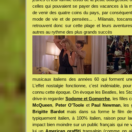
celles qui pouvaient se payer des vacances à la mer,
de venir des quatre coins du pays, par conséquent 
mode de vie et de pensées... . Milanais, toscans
retrouvent donc sur cette plage et leurs aventur
autres au rythme des plus grands succès
musicaux italiens des années 60 qui forment une 
L'effet nostalgie fonctionne, c'est indéniable, pou
connu cette époque. On évoque les Beatles, les Sto
drive-in regarder
Sodome et Gomorrhe
, les filles
McQueen
,
Peter O'Toole
et
Paul Newman
, les
Brigitte Bardot
mais dans sa forme le film d
typiquement italien, à 100% italien, raison pour laq
impact bien moindre sur un public français qui ne 
lui un
American graffiti
transalpin (comme on ai