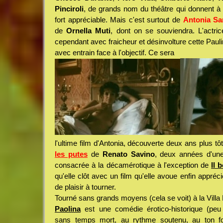
Pinciroli
, de grands nom du théâtre qui donnent à 
fort appréciable. Mais c'est surtout de
Antonia San
de
Ornella Muti
, dont on se souviendra. L'actric
cependant avec fraicheur et désinvolture cette Paul
avec entrain face à l'objectif. Ce sera
l'ultime film d'Antonia, découverte deux ans plus t
les putes
de
Renato Savino
, deux années d'une
consacrée à la décamérotique à l'exception de
Il 
qu'elle clôt avec un film qu'elle avoue enfin appréci
de plaisir à tourner.
Tourné sans grands moyens (cela se voit) à la Vill
Paolina
est une comédie érotico-historique (peu h
sans temps mort, au rythme soutenu, au ton f