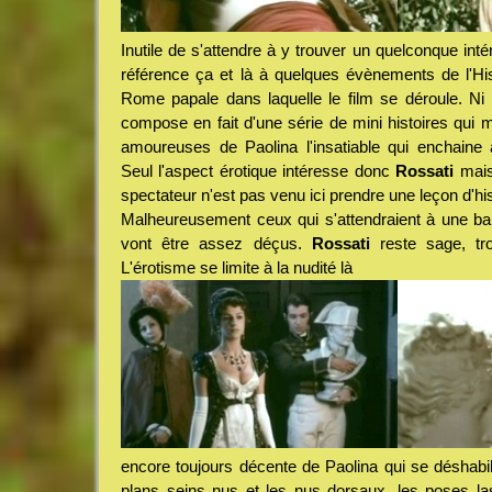
Inutile de s'attendre à y trouver un quelconque inté
référence ça et là à quelques évènements de l'His
Rome papale dans laquelle le film se déroule. Ni 
compose en fait d'une série de mini histoires qui 
amoureuses de Paolina l'insatiable qui enchaine 
Seul l'aspect érotique intéresse donc
Rossati
mais 
spectateur n'est pas venu ici prendre une leçon d'his
Malheureusement ceux qui s'attendraient à une ba
vont être assez déçus.
Rossati
reste sage, tro
L'érotisme se limite à la nudité là
encore toujours décente de Paolina qui se déshabil
plans seins nus et les nus dorsaux, les poses la