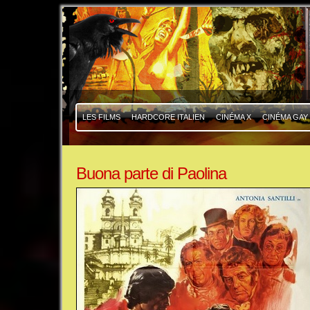
|
|
LES FILMS
HARDCORE ITALIEN
CINÉMA X
CINÉMA GAY
Buona parte di Paolina