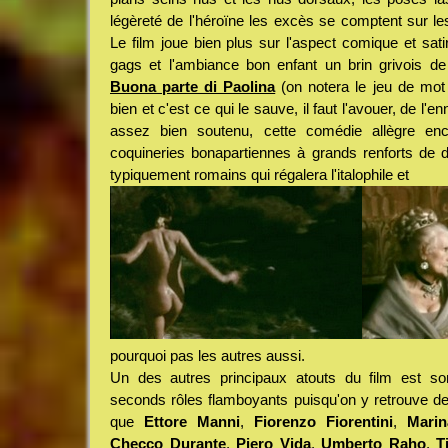
légèreté de l'héroïne les excès se comptent sur le
Le film joue bien plus sur l'aspect comique et satir
gags et l'ambiance bon enfant un brin grivois de
Buona parte di Paolina
(on notera le jeu de mot d
bien et c'est ce qui le sauve, il faut l'avouer, de l'
assez bien soutenu, cette comédie allègre en
coquineries bonapartiennes à grands renforts de 
typiquement romains qui régalera l'italophile et
pourquoi pas les autres aussi.
Un des autres principaux atouts du film est son 
seconds rôles flamboyants puisqu'on y retrouve d
que
Ettore Manni
,
Fiorenzo Fiorentini
,
Marin
Checco Durante
,
Piero Vida
,
Umberto Raho
,
T