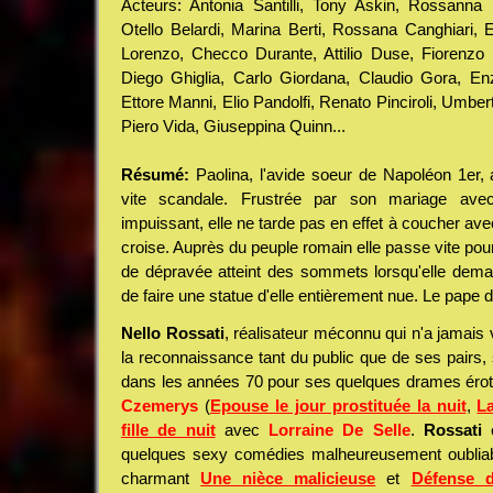
Acteurs: Antonia Santilli, Tony Askin, Rossanna Ba
Otello Belardi, Marina Berti, Rossana Canghiari, 
Lorenzo, Checco Durante, Attilio Duse, Fiorenzo F
Diego Ghiglia, Carlo Giordana, Claudio Gora, Enz
Ettore Manni, Elio Pandolfi, Renato Pinciroli, Umbe
Piero Vida, Giuseppina Quinn...
Résumé:
Paolina, l'avide soeur de Napoléon 1er, a
vite scandale. Frustrée par son mariage ave
impuissant, elle ne tarde pas en effet à coucher av
croise. Auprès du peuple romain elle passe vite pour
de dépravée atteint des sommets lorsqu'elle dem
de faire une statue d'elle entièrement nue. Le pape doi
Nello Rossati
, réalisateur méconnu qui n'a jamais 
la reconnaissance tant du public que de ses pairs, s
dans les années 70 pour ses quelques drames éro
Czemerys
(
Epouse le jour prostituée la nuit
,
La
fille de nuit
avec
Lorraine De Selle
.
Rossati
e
quelques sexy comédies malheureusement oubliable
charmant
Une nièce malicieuse
et
Défense d