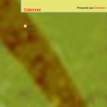
Propulsé par
Dotclear
-
S'abonner
Fil
des
entrées