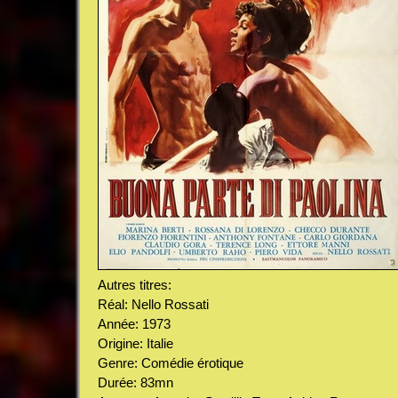
Autres titres:
Réal: Nello Rossati
Année: 1973
Origine: Italie
Genre: Comédie érotique
Durée: 83mn