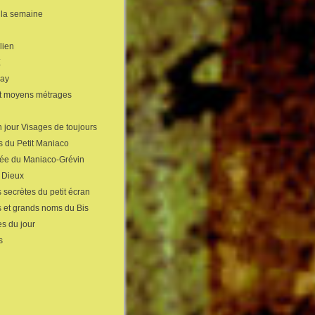
 la semaine
lien
X
gay
et moyens métrages
 jour Visages de toujours
s du Petit Maniaco
sée du Maniaco-Grévin
s Dieux
 secrètes du petit écran
s et grands noms du Bis
s du jour
s