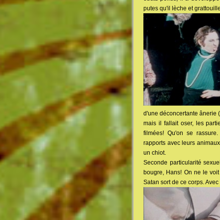
putes qu'il lèche et grattouil
d'une déconcertante ânerie (
mais il fallait oser, les par
filmées! Qu'on se rassure
rapports avec leurs animaux
un chiot.
Seconde particularité sexue
bougre, Hans! On ne le voit 
Satan sort de ce corps. Avec 