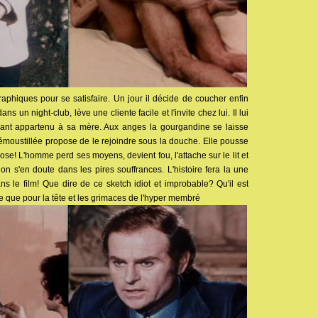
aphiques pour se satisfaire. Un jour il décide de coucher enfin
s un night-club, lève une cliente facile et l'invite chez lui. Il lui
ayant appartenu à sa mère. Aux anges la gourgandine se laisse
e émoustillée propose de le rejoindre sous la douche. Elle pousse
chose! L'homme perd ses moyens, devient fou, l'attache sur le lit et
 on s'en doute dans les pires souffrances. L'histoire fera la une
s le film! Que dire de ce sketch idiot et improbable? Qu'il est
e que pour la tête et les grimaces de l'hyper membré