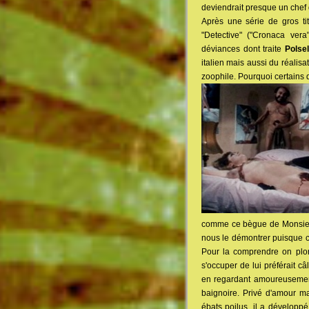
deviendrait presque un chef 
Après une série de gros ti
"Detective" ("Cronaca vera
déviances dont traite
Polsel
italien mais aussi du réalis
zoophile. Pourquoi certains 
comme ce bègue de Monsieur 
nous le démontrer puisque c
Pour la comprendre on plo
s'occuper de lui préférait c
en regardant amoureusement 
baignoire. Privé d'amour ma
ébats poilus, il a développ