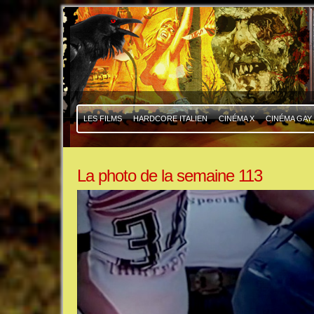
|
|
LES FILMS
HARDCORE ITALIEN
CINÉMA X
CINÉMA GAY
La photo de la semaine 113