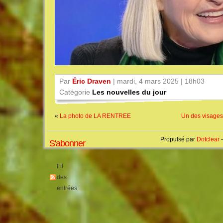
Par
Éric Draven
| mardi, 4 mars 2025 | 18h03
Catégorie
Les nouvelles du jour
«
La photo de LA RENTREE
Un des visages
Propulsé par
Dotclear
-
S'abonner
Fil
des
entrées