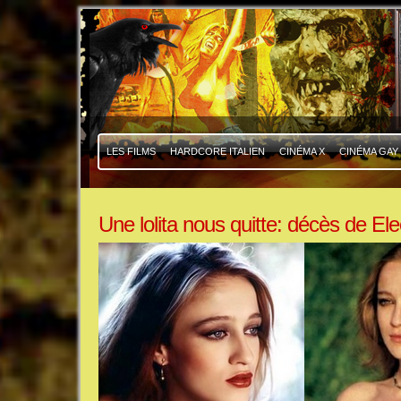
|
|
LES FILMS
HARDCORE ITALIEN
CINÉMA X
CINÉMA GAY
Une lolita nous quitte: décès de El