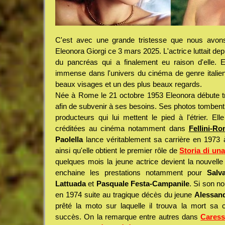
C'est avec une grande tristesse que nous avons 
Eleonora Giorgi ce 3 mars 2025. L'actrice luttait de
du pancréas qui a finalement eu raison d'elle. E
immense dans l'univers du cinéma de genre italien 
beaux visages et un des plus beaux regards.
Née à Rome le 21 octobre 1953 Eleonora débute 
afin de subvenir à ses besoins. Ses photos tomben
producteurs qui lui mettent le pied à l'étrier. Ell
créditées au cinéma notamment dans
Fellini-R
Paolella
lance véritablement sa carrière en 1973 à
ainsi qu'elle obtient le premier rôle de
Storia di un
quelques mois la jeune actrice devient la nouvelle l
enchaine les prestations notamment pour
Salv
Lattuada
et
Pasquale Festa-Campanile
. Si son n
en 1974 suite au tragique décès du jeune
Alessan
prêté la moto sur laquelle il trouva la mort sa 
succès. On la remarque entre autres dans
Caress