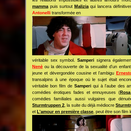
mamma
puis surtout
Malizia
qui lancera définitiv
Antonelli
transformée en
véritable sex symbol.
Samperi
signera égaleme
Nenè
ou la découverte de la sexualité d'un enfant
jeune et dévergondée cousine et l'ambigu
Ernest
transalpins à une époque où le sujet était encor
véritable bon film de
Samperi
qui à l'aube des an
comédies érotiques fades et ennuyeuses (
Rosa
comédies familiales aussi vulgaires que dénuée
Sturmtruppen 2
, la suite du déjà médiocre
Sturmt
et
L'amour en première classe
, peut être son film 