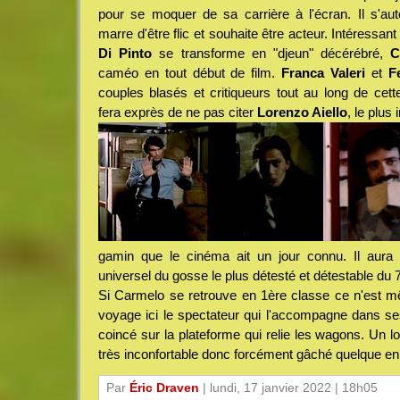
pour se moquer de sa carrière à l'écran. Il s'au
marre d'être flic et souhaite être acteur. Intéressant
Di Pinto
se transforme en "djeun" décérébré,
C
caméo en tout début de film.
Franca Valeri
et
F
couples blasés et critiqueurs tout au long de cett
fera exprès de ne pas citer
Lorenzo Aiello
, le plus
gamin que le cinéma ait un jour connu. Il aura
universel du gosse le plus détesté et détestable du 
Si Carmelo se retrouve en 1ère classe ce n'est
voyage ici le spectateur qui l'accompagne dans s
coincé sur la plateforme qui relie les wagons. Un 
très inconfortable donc forcément gâché quelque en s
Par
Éric Draven
| lundi, 17 janvier 2022 | 18h05