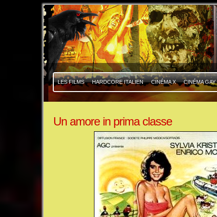
|
|
LES FILMS
HARDCORE ITALIEN
CINÉMA X
CINÉMA GAY
Un amore in prima classe