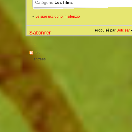
Catégorie
Les films
«
Le spie uccidono in silenzio
Propulsé par
Dotclear
-
S'abonner
Fil
des
entrées