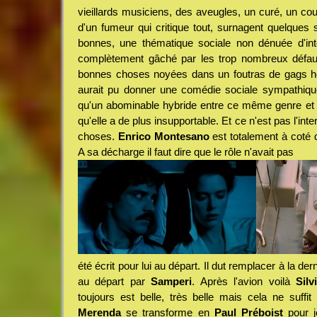
vieillards musiciens, des aveugles, un curé, un co
d'un fumeur qui critique tout, surnagent quelque
bonnes, une thématique sociale non dénuée d'int
complètement gâché par les trop nombreux défauts
bonnes choses noyées dans un foutras de gags horr
aurait pu donner une comédie sociale sympathiq
qu'un abominable hybride entre ce même genre et
qu'elle a de plus insupportable. Et ce n'est pas l'int
choses.
Enrico Montesano
est totalement à coté d
A sa décharge il faut dire que le rôle n'avait pas
été écrit pour lui au départ. Il dut remplacer à la der
au départ par
Samperi
. Après l'avion voilà
Silv
toujours est belle, très belle mais cela ne suffi
Merenda
se transforme en
Paul Préboist
pour jo