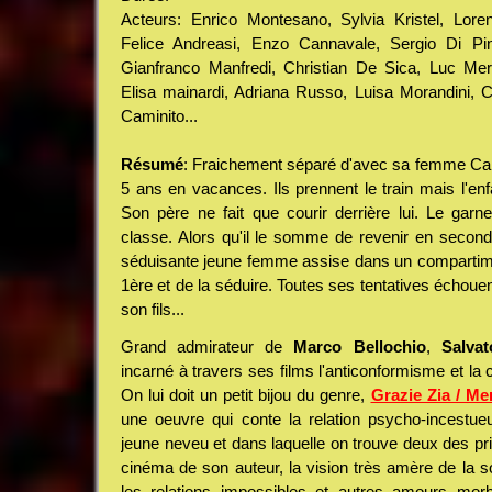
Acteurs: Enrico Montesano, Sylvia Kristel, Loren
Felice Andreasi, Enzo Cannavale, Sergio Di P
Gianfranco Manfredi, Christian De Sica, Luc Mer
Elisa mainardi, Adriana Russo, Luisa Morandini, 
Caminito...
Résumé
: Fraichement séparé d'avec sa femme Ca
5 ans en vacances. Ils prennent le train mais l'enf
Son père ne fait que courir derrière lui. Le gar
classe. Alors qu'il le somme de revenir en seco
séduisante jeune femme assise dans un compartimen
1ère et de la séduire. Toutes ses tentatives échoue
son fils...
Grand admirateur de
Marco Bellochio
,
Salva
incarné à travers ses films l'anticonformisme et la 
On lui doit un petit bijou du genre,
Grazie Zia / Me
une oeuvre qui conte la relation psycho-incestue
jeune neveu et dans laquelle on trouve deux des p
cinéma de son auteur, la vision très amère de la s
les relations impossibles et autres amours mor