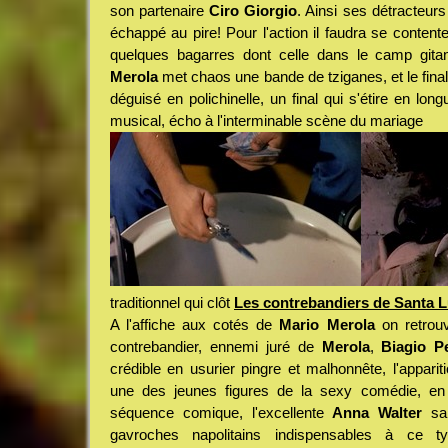
son partenaire
Ciro Giorgio
. Ainsi ses détracteurs
échappé au pire! Pour l'action il faudra se conten
quelques bagarres dont celle dans le camp gita
Merola
met chaos une bande de tziganes, et le fina
déguisé en polichinelle, un final qui s'étire en lo
musical, écho à l'interminable scène du mariage
traditionnel qui clôt
Les contrebandiers de Santa L
A l'affiche aux cotés de
Mario Merola
on retro
contrebandier, ennemi juré de
Merola
,
Biagio Pe
crédible en usurier pingre et malhonnête, l'appari
une des jeunes figures de la sexy comédie, en 
séquence comique, l'excellente
Anna Walter
san
gavroches napolitains indispensables à ce