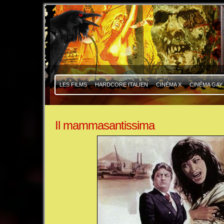
|
|
LES FILMS
HARDCORE ITALIEN
CINÉMA X
CINÉMA GAY
Il mammasantissima