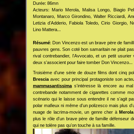
Durée: 86mn
Acteurs: Mario Merola, Malisa Longo, Biagio Pell
Montanaro, Marco Girondino, Walter Ricciardi, Ann
Letizia d'Adderio, Fabiola Toledo, Cirio Giorgio, 
Lino Mattera...
Résumé
: Don Vincenzo est un brave père de famil
pauvres gens. Son coté bon samaritain ne plait pas
rival contrebandier, l'Avvocato, et un petit usurie
deux s'associent pour faire tomber Don Vincenzo...
Troisième d'une série de douze films dont cinq po
Brescia
avec pour principal protagoniste son acte
mammasantissima
s'intéresse là encore au mal 
contrebande notamment de cigarettes comme moy
scénario qui le laisse sous entendre il ne s'agit pa
polar mafieux ni même d'un polizesco mais plus d
nuage de lacrima-movie, un genre cher à
Merola
plus le rôle d'un brave père de famille défenseur de
qui ne tolère pas qu'on touche à sa famille.