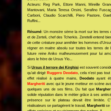
Acteurs: Reg Park, Ettore Manni, Mireille Granel
Mantovani, Maria Teresa Orsini, Serafino Fuscag
Carboni, Claudio Scarchilli, Piero Pastore, Gae
Ruffini...
Résumé
: Un monstre sème la mort sur les terres 
et de Zerteli, chef des Tcherkis. Zeretelli entend bi
de cette créature pour annihiler les hommes d'Ursus 
régner en maitre absolu sur toutes les terres de 
future reine Aniko malheureusement pour lui am
alors le frère de Ursus Ylo...
Si
Ursus il terrore dei Kirghisi
est souvent consid
qu'ait dirigé
Ruggero Deodato
, cela n'est pas tout 
effet réalisé à quatre mains,
Deodato
ayant é
Margheriti
avec qui le jeune metteur en scène avai
quelques uns de ses films. Du fait que
Margheri
solide réputation dans le métier grâce à ses antéc
présence sur le plateau devait être limitée. C
réalisateurs se partagèrent le travail,
Margheriti
se 
effets spéciaux et au visionnage des rushes. Il