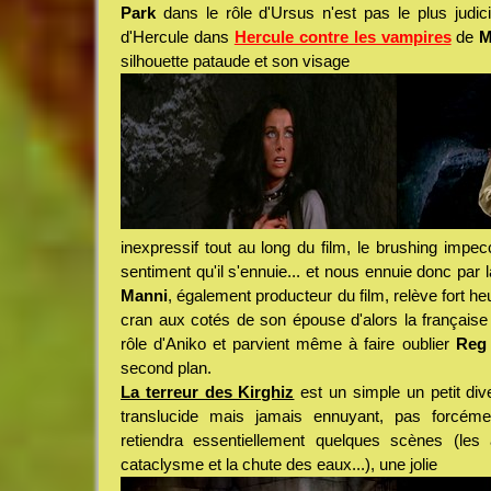
Park
dans le rôle d'Ursus n'est pas le plus judic
d'Hercule dans
Hercule contre les vampires
de
M
silhouette pataude et son visage
inexpressif tout au long du film, le brushing impe
sentiment qu'il s'ennuie... et nous ennuie donc pa
Manni
, également producteur du film, relève fort h
cran aux cotés de son épouse d'alors la français
rôle d'Aniko et parvient même à faire oublier
Reg
second plan.
La terreur des Kirghiz
est un simple un petit div
translucide mais jamais ennuyant, pas forcémen
retiendra essentiellement quelques scènes (les
cataclysme et la chute des eaux...), une jolie