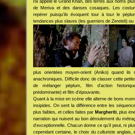
roi appelé le Grand Khan, des terres aux noms plus 
de Meriva et des danses cosaques. Les costum
repérer puisqu'ils évoquent tour à tour le péplum 
tendances plus slaves (les guerriers de Zereteli) ou
plus orientées moyen-orient (Aniko) quand ils 
anachroniques. Difficile donc de classer cette petite 
de mélanger péplum, film d'action historique
prédominante) et film d'épouvante.
Quant à la mise en scène elle alterne de bons mo
insipides. On sent la différence entre les séquen
plus faibles, et celles faites par
Margheriti
, plus én
narration qui nuisent au bon déroulement du métrage.
d'exceptionnelle. Chacun donne ce qu'il peut, ni pl
cependant certaine, le choix du culturiste anglais