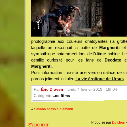
photographie aux couleurs chatoyantes (la grott
laquelle on reconnait la patte de
Margheriti
et 
sympathique notamment lors de l'ultime bobine. Le
gentille curiosité pour les fans de
Deodato
et
Margheriti
.
Pour information il existe une version salace de 
pornos joliment intitulée
La vie érotique de Ursus
.
Par
Éric Draven
| lundi, 4 février 2019 | 18h04
Catégorie
Les films
«
Savana sesso e diamanti
Propulsé par
Dotclear
-
S'abonner