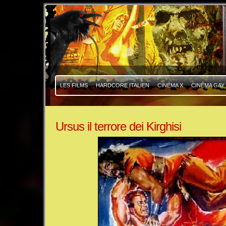
|
|
LES FILMS
HARDCORE ITALIEN
CINÉMA X
CINÉMA GAY
Ursus il terrore dei Kirghisi