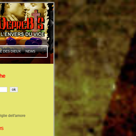
E DES DIEUX
NEWS
he
iglie dell'amore
es