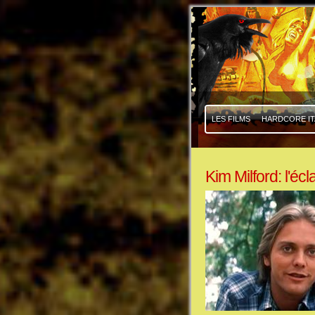
|
|
LES FILMS
HARDCORE IT
Kim Milford: l'écl