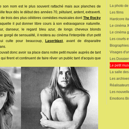
La photo de
e son nom est le plus souvent rattaché mais aux planches de
ille feux dés le début des années 70, pétulant, ardent, extraverti.
Les films
iche de trois des plus célèbres comédies musicales dont
The Rocky
Hardcore ita
quelle il put donner libre cours à son extravagance naturelle.
Le cinéma 
eur, danseur, le regard bleu azur, de longs cheveux blonds
Le cinéma 
 gorgé de sensualité, il restera au cinéma l'interprète d'un petit
Les courts 
'hui culte pour beaucoup,
Laserblast
, avant de disparaitre
Biographies
ans.
Visages d'un
uvait donc avoir sa place dans notre petit musée auprès de tant
ui firent et continuent de faire rêver un public tant d'acquis que
Les Dossier
Le petit mu
La salle de
Les archives
Réalisateur
Les nouvelle
Emotions Bi