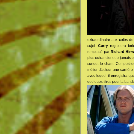
extraordinaire aux cotés d
sujet.
Curry
regrettera for
remplacé par
Richard Hin
plus outrancier que jamais 
surtout le chant. Composite
métier d'acteur une carrière
avec lequel il enregistra qu
quelques titres pour la bande