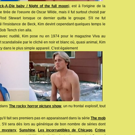
ck-A-Die baby / Night of the full moon
), est à l'origine de la
ce tirée de l'oeuvre de Oscar Wilde, mais il fut surtout choisit par
od Stewart lorsque ce dernier quitta le groupe. S'il ne fut
é l'insistance de Beck, Kim devint cependant quelques temps le
Bob Tench s'en alla.
t avec nudité, Kim pose nu en 1974 pour le magazine Viva au
 scandalisée par le cliché en noir et blanc où, quasi animal, Kim
xy dans le plus simple appareil. C'est également
e dans
The rocky horror picture show
, un nu frontal explosif, tout
 qu'il fait ses premiers pas en apparaissant dans la série
The mob
. S'il sera dés lors au générique de bon nombre de séries dont
f mystery
,
Sunshine
,
Les incorruptibles de Chicago
,
Crime