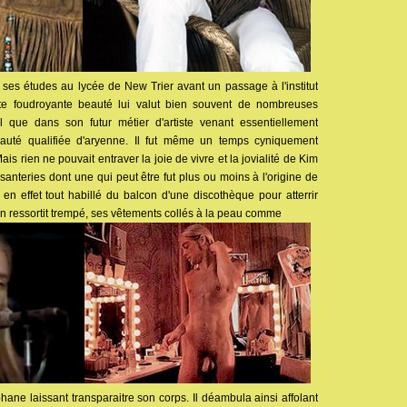
r ses études au lycée de New Trier avant un passage à l'institut
tte foudroyante beauté lui valut bien souvent de nombreuses
il que dans son futur métier d'artiste venant essentiellement
uté qualifiée d'aryenne. Il fut même un temps cyniquement
 rien ne pouvait entraver la joie de vivre et la jovialité de Kim
isanteries dont une qui peut être fut plus ou moins à l'origine de
a en effet tout habillé du balcon d'une discothèque pour atterrir
l en ressortit trempé, ses vêtements collés à la peau comme
hane laissant transparaitre son corps. Il déambula ainsi affolant