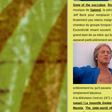
Song of the succubus
,
Ro
musique de
Salomé
, la piè
Jeff Beck pour remplacer R
finalement pas retenu malgr
chanteur du groupe lorsque 
Excentricité rimant souven
grand dam de sa mère qui fut
apparait particulièrement se
entièrement nu qu'il pavan
simplement fabuleux.
A la télévision c'est en 1971
squad / La nouvelle équipe
Mannix
,
The wide-world o