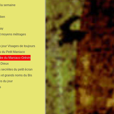
 la semaine
lien
X
gay
et moyens métrages
 jour Visages de toujours
s du Petit Maniaco
sée du Maniaco-Grévin
s Dieux
 secrètes du petit écran
s et grands noms du Bis
s du jour
s