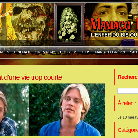
ALIEN
CINÉMA X
CINÉMA GAY
DOSSIERS
BIOS
MANIACO-GRÉVIN
SALL
at d'une vie trop courte
Recherc
À retenir
Le 10 merav
Catégori