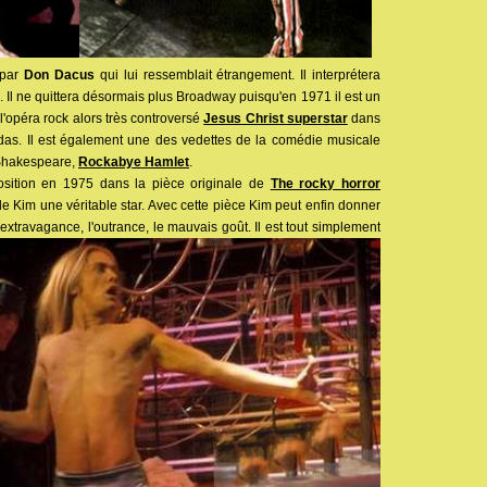
 par
Don Dacus
qui lui ressemblait étrangement. Il interprétera
 Il ne quittera désormais plus Broadway puisqu'en 1971 il est un
l'opéra rock alors très controversé
Jesus Christ superstar
dans
udas. Il est également une des vedettes de la comédie musicale
 Shakespeare,
Rockabye Hamlet
.
osition en 1975 dans la pièce originale de
The rocky horror
de Kim une véritable star. Avec cette pièce Kim peut enfin donner
'extravagance, l'outrance, le mauvais goût. Il est tout simplement