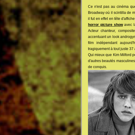
Ce n'est pas au cinéma qu
Broadway où il scintilla de m
il fut en effet en tête d'aff
horror picture show
avec la
Acteur chanteur, composit
accentuant un look androgyne
film indépendant aujourd
tragiquement à tout juste 37 
Qui mieux que Kim Milford po
d'autres beautés masculines q
de conquis.