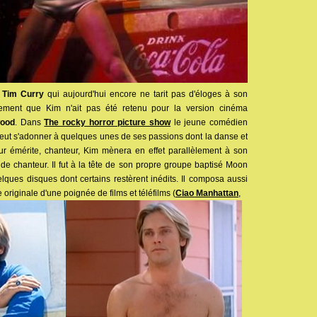
e
Tim Curry
qui aujourd'hui encore ne tarit pas d'éloges à son
tement que Kim n'ait pas été retenu pour la version cinéma
wood
. Dans
The rocky horror picture show
le jeune comédien
peut s'adonner à quelques unes de ses passions dont la danse et
ur émérite, chanteur, Kim mènera en effet parallèlement à son
 de chanteur. Il fut à la tête de son propre groupe baptisé Moon
elques disques dont certains restèrent inédits. Il composa aussi
 originale d'une poignée de films et téléfilms (
Ciao Manhattan
,