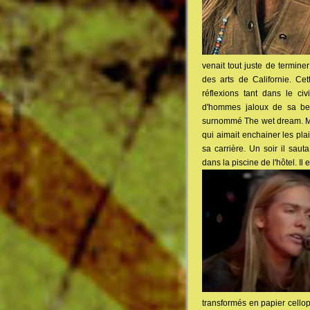
venait tout juste de termine
des arts de Californie. Ce
réflexions tant dans le civ
d'hommes jaloux de sa bea
surnommé The wet dream. Mais
qui aimait enchainer les pla
sa carrière. Un soir il saut
dans la piscine de l'hôtel. I
transformés en papier cellop