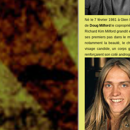
Né le 7 février 1981 à Glen 
de
Doug Milford
le coproprié
Richard Kim Milford grandit en
ses premiers pas dans le mon
notamment la beauté, le cha
visage candide, un corps g
renforçaient son coté androg