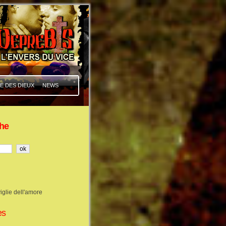
E DES DIEUX
NEWS
he
iglie dell'amore
es