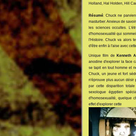
Holland, Hal Holden, Hill Ca
Résumé
: Chuck ne parvien
masturber. Anxieux de savoir 
les sciences occultes. L'étr
d'homosexualité qui sommeill
l'Histoire. Chuck va alors te
d'être enfin à l'aise avec ce
Unique film de
Kenneth A
anodine d'explorer la face c
se tapit en tout homme et n
Chuck, un jeune et fort sédu
n'éprouve plus aucun désir p
par cette disparition tot
sexologue égyptien spécia
d'homosexualité, quelque ch
effet d'explorer cette