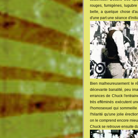
rouges, fumigènes, lugubre 
belle, a quelque chose d'au
d'une part une séance d'initi
Bien malheureusement le rêv
décevante banalité, peu imagi
errances de Chuck l'entrai
très efféminés exécutent un
l'homosexuel qui sommeille 
l'hilarité qu'une jolie érect
on le comprend encore mieu
Chuck se retrouve ensuite da