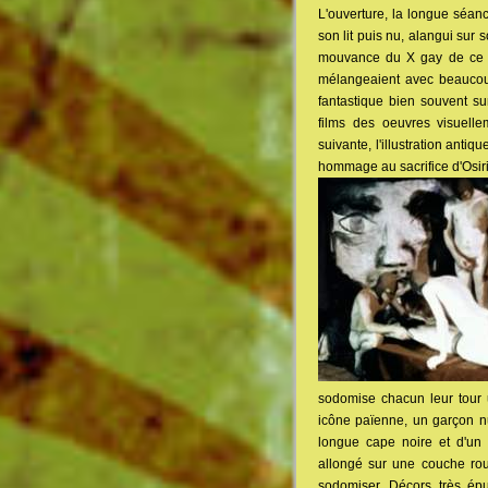
L'ouverture, la longue séan
son lit puis nu, alangui sur 
mouvance du X gay de ce dé
mélangeaient avec beaucoup
fantastique bien souvent su
films des oeuvres visuell
suivante, l'illustration antiqu
hommage au sacrifice d'Osiris,
sodomise chacun leur tour u
icône païenne, un garçon n
longue cape noire et d'un 
allongé sur une couche rou
sodomiser. Décors très épu