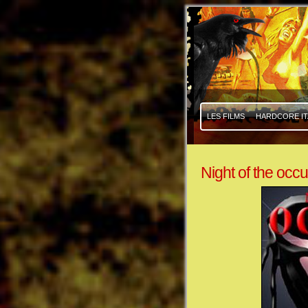
|
|
LES FILMS
HARDCORE IT
Night of the occul