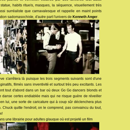
statue, habits rituels, masques, la séquence, visuellement très
ssi surréaliste que carnavalesque et rappelle en maint points
ation sadomasochiste, d'autre part l'univers de
Kenneth Anger
.
e s'arrêtera là puisque les trois segments suivants sont d'une
natifs, filmés sans inventivité et surtout très peu excitants. Les
nent tout d'abord dans un bar où deux Go Go dancers blonds et
e danse certes endiablée mais qui ne risque guère de réveiller
en lui, une sorte de caricature qui à coup sûr déclenchera plus
ion. Chuck quitte l'endroit, on le comprend, pas convaincu du tout,
x!
ns une librairie pour adultes glauque où est projeté un film