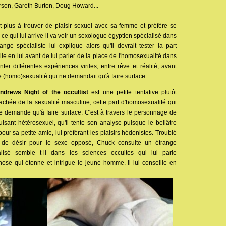
rson, Gareth Burton, Doug Howard...
t plus à trouver de plaisir sexuel avec sa femme et préfère se
ce qui lui arrive il va voir un sexologue égyptien spécialisé dans
ange spécialiste lui explique alors qu'il devrait tester la part
e en lui avant de lui parler de la place de l'homosexualité dans
nter différentes expériences viriles, entre rêve et réalité, avant
tte (homo)sexualité qui ne demandait qu'à faire surface.
ndrews
Night of the occultist
est une petite tentative plutôt
achée de la sexualité masculine, cette part d'homosexualité qui
e demande qu'à faire surface. C'est à travers le personnage de
isant hétérosexuel, qu'il tente son analyse puisque le bellâtre
our sa petite amie, lui préférant les plaisirs hédonistes. Troublé
ale de désir pour le sexe opposé, Chuck consulte un étrange
lisé semble t-il dans les sciences occultes qui lui parle
ose qui étonne et intrigue le jeune homme. Il lui conseille en