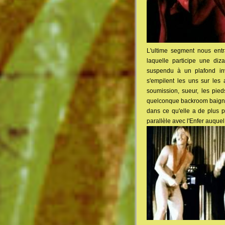
L'ultime segment nous entr
laquelle participe une diz
suspendu à un plafond inv
s'empilent les uns sur les a
soumission, sueur, les pie
quelconque backroom baignée
dans ce qu'elle a de plus 
parallèle avec l'Enfer auquel