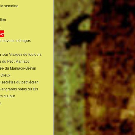
 la semaine
lien
X
gay
et moyens métrages
 jour Visages de toujours
s du Petit Maniaco
sée du Maniaco-Grévin
s Dieux
 secrètes du petit écran
s et grands noms du Bis
s du jour
s