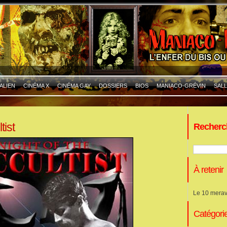
ALIEN
CINÉMA X
CINÉMA GAY
DOSSIERS
BIOS
MANIACO-GRÉVIN
SALL
tist
Recherc
À retenir
Le 10 merav
Catégori