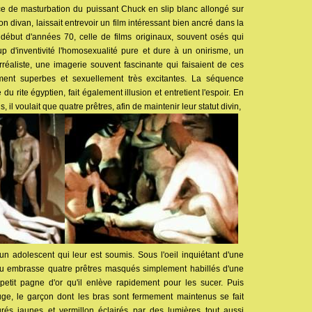
ce de masturbation du puissant Chuck en slip blanc allongé sur
son divan, laissait entrevoir un film intéressant bien ancré dans la
but d'années 70, celle de films originaux, souvent osés qui
 d'inventivité l'homosexualité pure et dure à un onirisme, un
rréaliste, une imagerie souvent fascinante qui faisaient de ces
ement superbes et sexuellement très excitantes. La séquence
e du rite égyptien, fait également illusion et entretient l'espoir. En
 il voulait que quatre prêtres, afin de maintenir leur statut divin,
n adolescent qui leur est soumis. Sous l'oeil inquiétant d'une
u embrasse quatre prêtres masqués simplement habillés d'une
petit pagne d'or qu'il enlève rapidement pour les sucer. Puis
ge, le garçon dont les bras sont fermement maintenus se fait
rés jaunes et vermillon éclairés par des lumières tout aussi