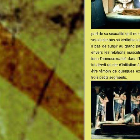
part de sa sexualité qu'il ne
serait elle pas sa véritable 
il pas de surgir au grand j
envers les relations masculi
tenu l'homosexualité dans l'
lui décrit un rite d'initiati
être témoin de quelques e
trois petits segments.