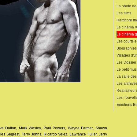
La photo de
Les films
Hardcore ita
Le cinéma 
Le cinéma 
Les courts 
Biographies
Visages d'un
Les Dossier
Le petit mu
La salle de
Les archives
Réalisateur
Les nouvelle
Emotions Bi
ave Dalton, Mark Wesley, Paul Powers, Wayne Farmer, Shawn
les Segrest, Terry Johns, Ricardo Velez, Lawrance Fuller, Jerry