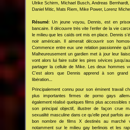
Ulrike Schirm, Michael Busch, Andreas Bernhardt, 
Daniel Mitic, Mats Riem, Mike Power, Lorenz Michel
Résumé
: Un jeune voyou, Dennis, est en priso
bancaire. Il découvre très vite l'enfer de la vie carc
le milieu que les caïds ont mis en place. Dennis s
noir américain. Il aimerait découvrir son homose
Commence entre eux une relation passionnée qu'il
Malheureusement un gardien met à jour leur liaiso
vont alors lui faire subir les pires sévices jusqu'a
partager la cellule de Mike. Les deux hommes von
C'est alors que Dennis apprend à son grand 
libération...
Principalement connu pour son éminent travail c
plus importantes firmes de porno gays alle
également réalisé quelques films plus accessibles 
son principal objectif, illustrer de façon crue ma
sexualité masculine dans ce qu'elle peut parfois avo
bon nombre de films X destinés au marché v
notamment sur le milieu gay berlinois et les ra