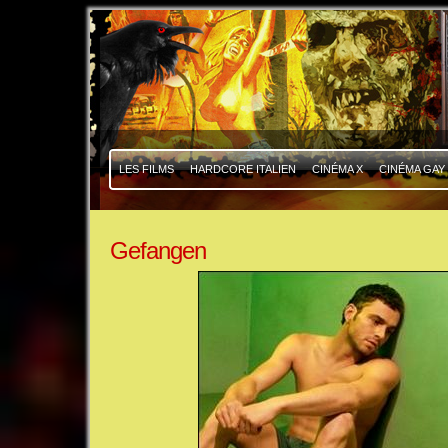
|
|
LES FILMS
HARDCORE ITALIEN
CINÉMA X
CINÉMA GAY
Gefangen