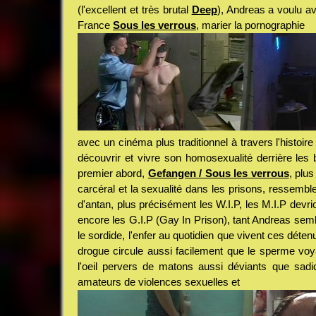
(l'excellent et très brutal
Deep
), Andreas a voulu 
France
Sous les verrous
, marier la pornographie
avec un cinéma plus traditionnel à travers l'histoi
découvrir et vivre son homosexualité derrière les 
premier abord,
Gefangen / Sous les verrous
, plus
carcéral et la sexualité dans les prisons, ressemble
d'antan, plus précisément les W.I.P, les M.I.P devri
encore les G.I.P (Gay In Prison), tant Andreas semble
le sordide, l'enfer au quotidien que vivent ces déte
drogue circule aussi facilement que le sperme vo
l'oeil pervers de matons aussi déviants que sadi
amateurs de violences sexuelles et