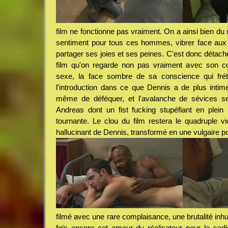
film ne fonctionne pas vraiment. On a ainsi bien du
sentiment pour tous ces hommes, vibrer face au
partager ses joies et ses peines. C'est donc détach
film qu'on regarde non pas vraiment avec son c
sexe, la face sombre de sa conscience qui frét
l'introduction dans ce que Dennis a de plus intime,
même de déféquer, et l'avalanche de sévices s
Andreas dont un fist fucking stupéfiant en plein
tournante. Le clou du film restera le quadruple vio
hallucinant de Dennis, transformé en une vulgaire p
filmé avec une rare complaisance, une brutalité in
fois encore cet amour du réalisateur pour le sad