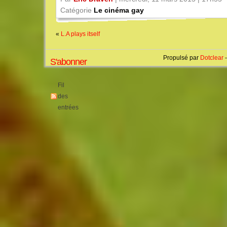
Catégorie
Le cinéma gay
«
L.A plays itself
Propulsé par
Dotclear
-
S'abonner
Fil
des
entrées