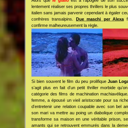
Alors que
le giallo
est à l'apogée de son succès
lentement réaliser ses propres thrillers le plus sou
italien sans jamais parvenir cependant à égaler ce
confrères transalpins.
Due maschi per Alexa
fa
confirme malheureusement la règle.
Si bien souvent le film du peu prolifique
Juan Log
s'agit plus en fait d'un petit thriller morbide qu'o
catégorie des films de machination machiavélique. 
femme, a épousé un vieil aristocrate pour sa rich
d'entretenir une relation coupable avec son bel a
son mari va mettre au poing un diabolique complot 
transforme sa maison en une véritable prison, se
amants qui se retrouvent emmurés dans la demeu