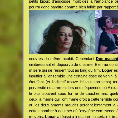
petits bijoux d'angoisse morbides à l'ambiance 
pourra donc paraitre comme bien faible par rapport 
oeuvres du même acabit. Cependant
Due maschi
inintéressant et dépourvu de charme. Bien au contr
misère qui se ressent tout au long du film,
Logar
es
insuffler à l'ensemble une certaine dose de venin, à 
étouffant (et l'adjectif trouve ici tout son sens) t
perversité notamment lors des séquences où Alexa, à 
le plus souvent sous forme de cauchemars, quel
ceux là même qui l'ont mené droit à cette terrible c
où les deux amants maudits perdent lentement la vi
cette chambre à coucher où l'oxygène commence à 
moyens,
Logar
a réussi à instaurer un certain climax