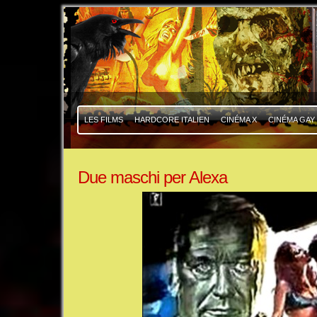
|
|
LES FILMS
HARDCORE ITALIEN
CINÉMA X
CINÉMA GAY
Due maschi per Alexa