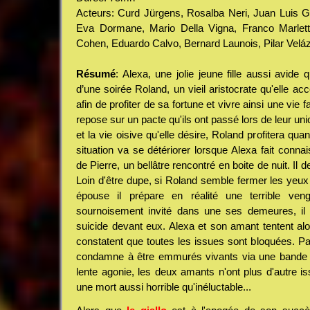
Acteurs: Curd Jürgens, Rosalba Neri, Juan Luis Ga
Eva Dormane, Mario Della Vigna, Franco Marle
Cohen, Eduardo Calvo, Bernard Launois, Pilar Veláz
Résumé
: Alexa, une jolie jeune fille aussi avide 
d’une soirée Roland, un vieil aristocrate qu'elle ac
afin de profiter de sa fortune et vivre ainsi une vie f
repose sur un pacte qu'ils ont passé lors de leur unio
et la vie oisive qu'elle désire, Roland profitera qua
situation va se détériorer lorsque Alexa fait conn
de Pierre, un bellâtre rencontré en boite de nuit. Il 
Loin d'être dupe, si Roland semble fermer les yeux 
épouse il prépare en réalité une terrible ven
sournoisement invité dans une ses demeures, il l
suicide devant eux. Alexa et son amant tentent alo
constatent que toutes les issues sont bloquées. Pa
condamne à être emmurés vivants via une bande 
lente agonie, les deux amants n'ont plus d'autre i
une mort aussi horrible qu'inéluctable...