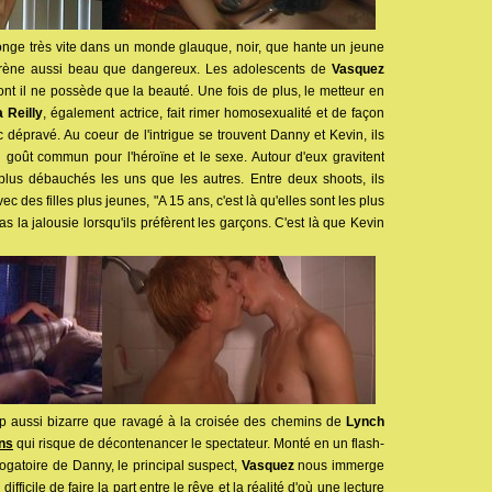
nge très vite dans un monde glauque, noir, que hante un jeune
rène aussi beau que dangereux. Les adolescents de
Vasquez
ont il ne possède que la beauté. Une fois de plus, le metteur en
 Reilly
, également actrice, fait rimer homosexualité et de façon
 dépravé. Au coeur de l'intrigue se trouvent Danny et Kevin, ils
 goût commun pour l'héroïne et le sexe. Autour d'eux gravitent
 plus débauchés les uns que les autres. Entre deux shoots, ils
 des filles plus jeunes, "A 15 ans, c'est là qu'elles sont les plus
pas la jalousie lorsqu'ils préfèrent les garçons. C'est là que Kevin
p aussi bizarre que ravagé à la croisée des chemins de
Lynch
ns
qui risque de décontenancer le spectateur. Monté en un flash-
errogatoire de Danny, le principal suspect,
Vasquez
nous immerge
difficile de faire la part entre le rêve et la réalité d'où une lecture