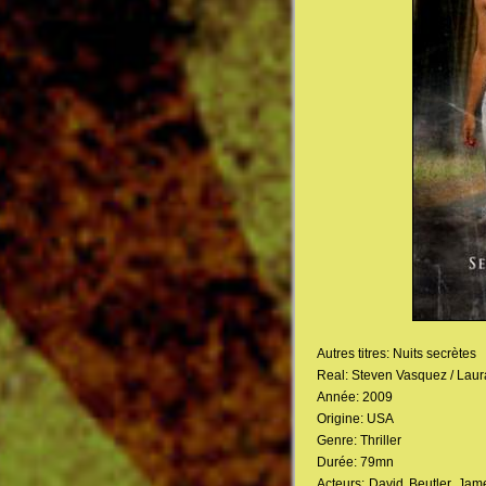
Autres titres: Nuits secrètes
Real: Steven Vasquez / Laura
Année: 2009
Origine: USA
Genre: Thriller
Durée: 79mn
Acteurs: David Beutler, Ja