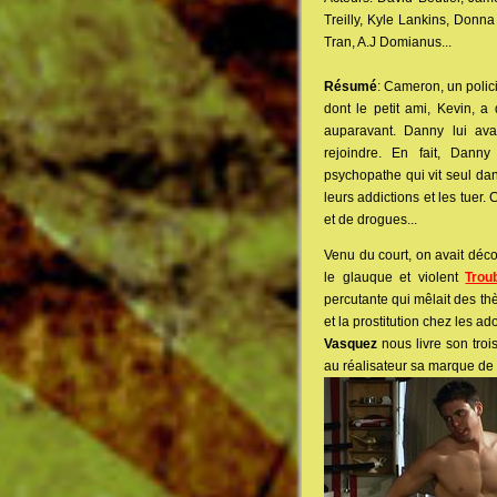
Treilly, Kyle Lankins, Donna
Tran, A.J Domianus...
Résumé
: Cameron, un polic
dont le petit ami, Kevin, 
auparavant. Danny lui avai
rejoindre. En fait, Dann
psychopathe qui vit seul dan
leurs addictions et les tuer
et de drogues...
Venu du court, on avait déc
le glauque et violent
Trou
percutante qui mêlait des thè
et la prostitution chez les 
Vasquez
nous livre son troi
au réalisateur sa marque de 