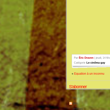
Par
Éric Draven
| jeudi, 14 fé
Catégorie
Le cinéma gay
«
Equation à un inconnu
S'abonner
Fil
des
entrées