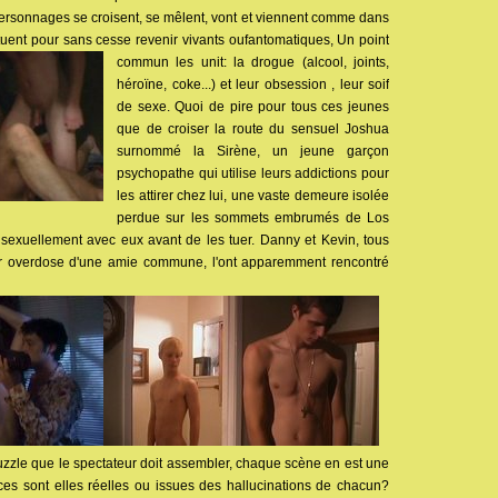
ersonnages se croisent, se mêlent, vont et viennent comme dans
tuent pour sans cesse revenir vivants ou
fantomatiques, Un point
commun les unit: la drogue (alcool, joints,
héroïne, coke...) et leur obsession , leur soif
de sexe. Quoi de pire pour tous ces jeunes
que de croiser la route du sensuel Joshua
surnommé la Sirène, un jeune garçon
psychopathe qui utilise leurs addictions pour
les attirer chez lui, une vaste demeure isolée
perdue sur les sommets embrumés de Los
 sexuellement avec eux avant de les tuer. Danny et Kevin, tous
ar overdose d'une amie commune, l'ont apparemment rencontré
zzle que le spectateur doit assembler, chaque scène en est une
ces sont elles réelles ou issues des hallucinations de chacun?