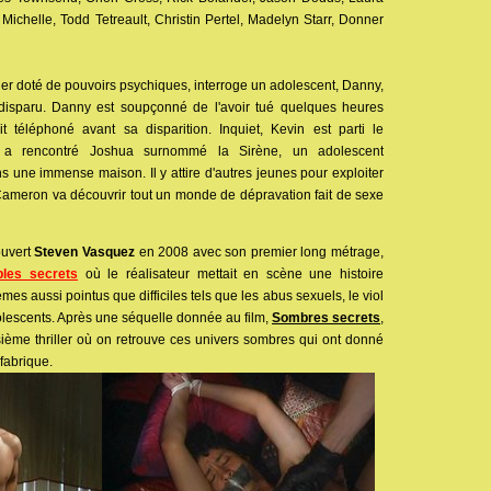
 Michelle, Todd Tetreault, Christin Pertel, Madelyn Starr, Donner
ier doté de pouvoirs psychiques, interroge un adolescent, Danny,
a disparu. Danny est soupçonné de l'avoir tué quelques heures
t téléphoné avant sa disparition. Inquiet, Kevin est parti le
y a rencontré Joshua surnommé la Sirène, un adolescent
s une immense maison. Il y attire d'autres jeunes pour exploiter
. Cameron va découvrir tout un monde de dépravation fait de sexe
ouvert
Steven Vasquez
en 2008 avec son premier long métrage,
bles secrets
où le réalisateur mettait en scène une histoire
mes aussi pointus que difficiles tels que les abus sexuels, le viol
adolescents. Après une séquelle donnée au film,
Sombres secrets
,
sième thriller où on retrouve ces univers sombres qui ont donné
fabrique.