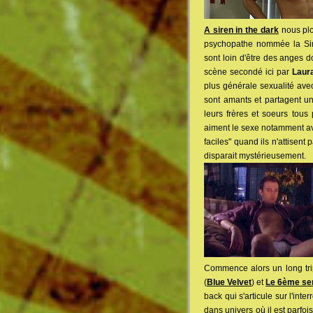
A siren in the dark
nous plo
psychopathe nommée la Si
sont loin d'être des anges d
scène secondé ici par
Laura
plus générale sexualité avec
sont amants et partagent un
leurs frères et soeurs tous
aiment le sexe notamment avec
faciles" quand ils n'attisent 
disparait mystérieusement.
Commence alors un long tri
(
Blue Velvet
) et
Le 6ème se
back qui s'articule sur l'int
dans univers où il est parfois 