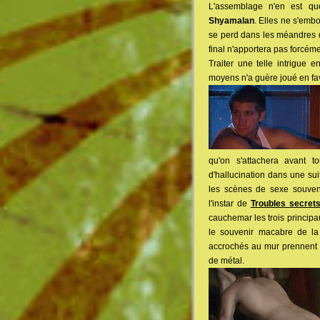
L'assemblage n'en est q
Shyamalan
. Elles ne s'embo
se perd dans les méandres d'
final n'apportera pas forcém
Traiter une telle intrigue 
moyens n'a guère joué en f
qu'on s'attachera avant to
d'hallucination dans une sui
les scènes de sexe souvent
l'instar de
Troubles secret
cauchemar les trois principa
le souvenir macabre de la
accrochés au mur prennent v
de métal.