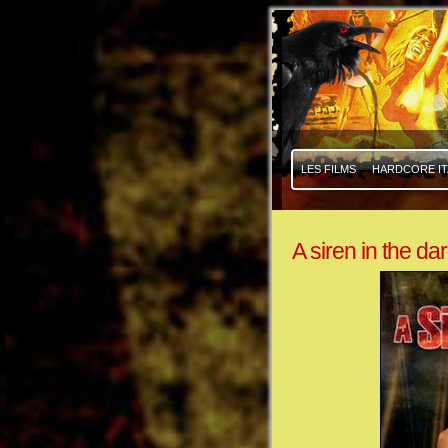
|
|
LES FILMS
HARDCORE IT
A siren in the da