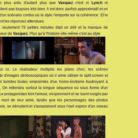
ue plus ardu d'autant plus que
Vasquez
n'est ni
Lynch
ni
itent pas toujours très bien. Il est donc parfois approximatif et on
un scénario confus où le style l'emporte sur la cohérence. Et le
ent les réponses attendues.
en seulement 79 petites minutes était un défi et le manque de
aveur de
Vasquez
. Plus qu'à l'histoire elle même c'est au style
ut ici. Le réalisateur multiplie les plans choc, les scènes
te d'images stroboscopiques où il aime utiliser le split-screen et
 torrides toutes empreintes d'un homo-érotisme foudroyant à
s
. On retiendra surtout la longue séquence où sous forme d'un
ux protagonistes font l'amour, s'espionnent et se tuent rongés par
 mort de leur amie, tandis que les personnages des photos
ie, se dénudent et s'assassinent sous l'oeil espion d'un oiseau