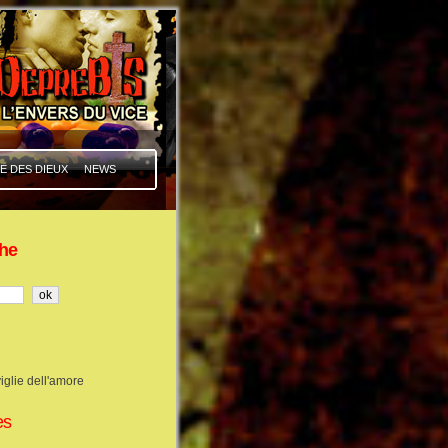
E DES DIEUX
NEWS
he
iglie dell'amore
es