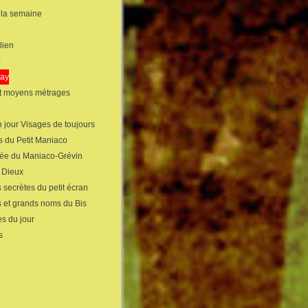
 la semaine
lien
X
gay
et moyens métrages
 jour Visages de toujours
s du Petit Maniaco
sée du Maniaco-Grévin
s Dieux
 secrètes du petit écran
s et grands noms du Bis
s du jour
s