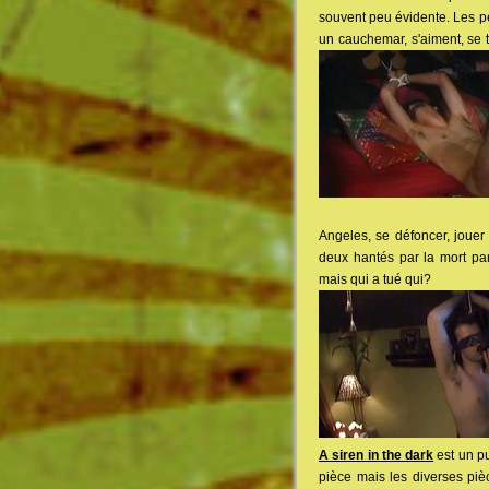
souvent peu évidente. Les p
un cauchemar, s'aiment, se 
Angeles, se défoncer, jouer
deux hantés par la mort p
mais qui a tué qui?
A siren in the dark
est un pu
pièce mais les diverses piè