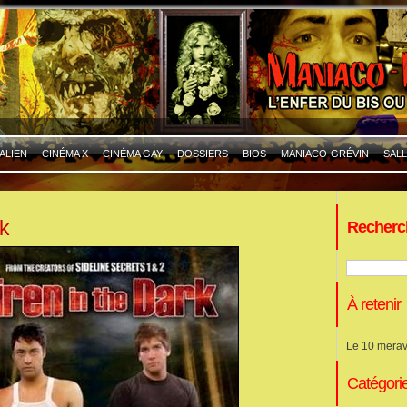
ALIEN
CINÉMA X
CINÉMA GAY
DOSSIERS
BIOS
MANIACO-GRÉVIN
SALL
rk
Recherc
À retenir
Le 10 merav
Catégori