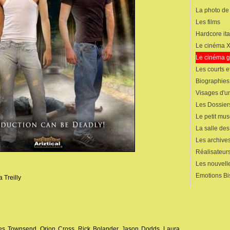
La photo de
Les films
Hardcore ita
Le cinéma 
Le cinéma 
Les courts 
Biographies
Visages d'un
Les Dossier
Le petit mu
La salle de
Les archives
Réalisateur
Les nouvelle
Emotions Bi
 Treilly
mes Townsend, Orion Cross, Rick Bolander, Jason Dodds, Laura