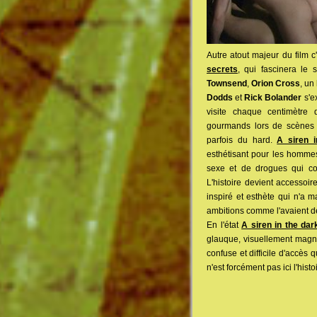
Autre atout majeur du film 
secrets
, qui fascinera le 
Townsend
,
Orion Cross
, un
Dodds
et
Rick Bolander
s'e
visite chaque centimètre 
gourmands lors de scènes 
parfois du hard.
A siren i
esthétisant pour les homme
sexe et de drogues qui c
L'histoire devient accesso
inspiré et esthète qui n'a 
ambitions comme l'avaient d
En l'état
A siren in the dar
glauque, visuellement magni
confuse et difficile d'accès 
n'est forcément pas ici l'histo