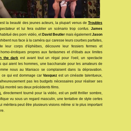
c'est la beauté des jeunes acteurs, la plupart venus de
Troubles
spectateur et lui fera oublier un scénario trop confus.
James
 habitué des porn vidéo, et
David Beutler
mais également
Jason
xhibent nus face à la caméra qui caresse leurs courbes parfaites,
de leur corps d'éphèbes, découvre leur fessiers fermes et
homo-érotiques propres aux fantasmes et d'ébats aux limites
n the dark
est avant tout un régal pour l'oeil, un spectacle
s qui aient les hommes, une bacchanale pour les amateurs de
omme nous au Maniaco se complaisent dans la dépravation.
ire ce qui est dommage car
Vasquez
est un cinéaste talentueux,
malheureusement pas les budgets nécessaires pour réaliser ses
éjà montré ses deux précédents films.
k
, directement tourné pour la vidéo, est un petit thriller sombre,
fique vu sous un regard masculin, une tentative de style certes
qui méritera peut être plusieurs visions même si le plus important
ire.