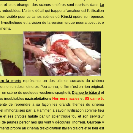
 et plus étrange, des scènes entières sont reprises dans
Le
s redoublées. L'ultime détail qui frappera l'amateur est l'utilisation
ien visible pour certaines scènes où
Kinski
opère son épouse.
 hypothétique et la vision de la version turque pourrait peut être
ements.
re la morte
représente un des ultimes sursauts du cinéma
et non un des moindres. Peu connu, le film n'est en rien original.
ur en scène de quelques westerns-spaghetti,
Django le bâtard
et
des inoubliables
nazisploitations
Horreurs nazies
et
SS camp 5:
tente de reprendre à sa façon les grands thèmes du cinéma
uel immortalisés par la Hammer, à savoir l'utilisation comme lieu
re et ses cryptes habité par un scientifique fou et son serviteur
e de jeunes personnes qui vont y découvrir l'horreur.
Garrone
y
nts propre au cinéma d'exploitation italien d'alors et le tour est