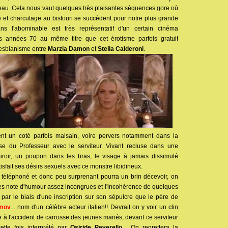
 peau. Cela nous vaut quelques très plaisantes séquences gore où
et charcutage au bistouri se succèdent pour notre plus grande
ans l'abominable est très représentatif d'un certain cinéma
des années 70 au même titre que cet érotisme parfois gratuit
lesbianisme entre
Marzia Damon
et
Stella Calderoni
.
nt un coté parfois malsain, voire pervers notamment dans la
ouse du Professeur avec le serviteur. Vivant recluse dans une
roir, un poupon dans les bras, le visage à jamais dissimulé
atisfait ses désirs sexuels avec ce monstre libidineux.
ôt téléphoné et donc peu surprenant pourra un brin décevoir, on
nes note d'humour assez incongrues et l'incohérence de quelques
 par le biais d'une inscription sur son sépulcre que le père de
imov
... nom d'un célèbre acteur italien!! Devrait on y voir un clin
e à l'accident de carrosse des jeunes mariés, devant ce serviteur
ette fois interprété par
Osiride Peverello
... On regrettera la