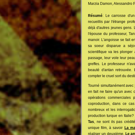
Marzia Damon, Alessandro Per
Résumé
: Le carrosse d'un
recueillis par l'étrange pr
déjà d'autres jeunes gens. L
l'épouse du professeur, Tan
manoir. L'angoisse se fait e
sa soeur disparue a séjo
scientifique va les plonger 
passage, leur vole leur pea
greffes. Le professeur n'a
beauté d'antan retrouvée. E
compter le cruel sort du desti
Tourné simultanément avec
en fait ne faire qu'un avec 
opérations commerciales 
coproduction, dans ce cas
nombreux et les interrogati
production turque en Italie?
Tas
, ne sont ils pas crédi
unique film, à savoir
La ma
réaliser un deuxième,
Le am