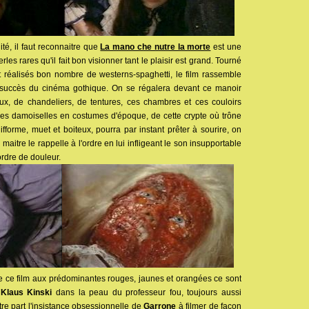
té, il faut reconnaitre que
La mano che nutre la morte
est une
rles rares qu'il fait bon visionner tant le plaisir est grand. Tourné
nt réalisés bon nombre de westerns-spaghetti, le film rassemble
le succès du cinéma gothique. On se régalera devant ce manoir
ux, de chandeliers, de tentures, ces chambres et ces couloirs
lles damoiselles en costumes d'époque, de cette crypte où trône
difforme, muet et boiteux, pourra par instant prêter à sourire, on
maitre le rappelle à l'ordre en lui infligeant le son insupportable
ordre de douleur.
de ce film aux prédominantes rouges, jaunes et orangées ce sont
e
Klaus Kinski
dans la peau du professeur fou, toujours aussi
autre part l'insistance obsessionnelle de
Garrone
à filmer de façon