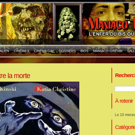
ALIEN
CINÉMA X
CINÉMA GAY
DOSSIERS
BIOS
MANIACO-GRÉVIN
SALL
re la morte
Recherc
À retenir
Le 10 merav
Catégori