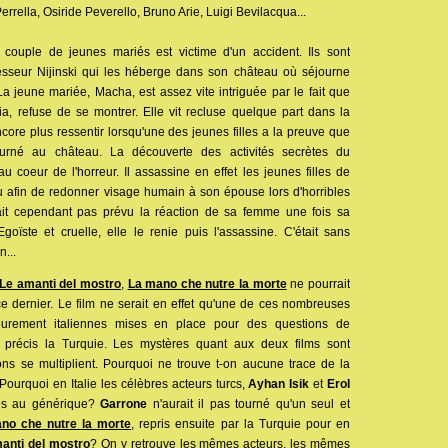
rella, Osiride Peverello, Bruno Arie, Luigi Bevilacqua...
 couple de jeunes mariés est victime d'un accident. Ils sont
ofesseur Nijinski qui les héberge dans son château où séjourne
a jeune mariée, Macha, est assez vite intriguée par le fait que
ia, refuse de se montrer. Elle vit recluse quelque part dans la
ncore plus ressentir lorsqu'une des jeunes filles a la preuve que
urné au château. La découverte des activités secrètes du
au coeur de l'horreur. Il assassine en effet les jeunes filles de
u afin de redonner visage humain à son épouse lors d'horribles
vait cependant pas prévu la réaction de sa femme une fois sa
goïste et cruelle, elle le renie puis l'assassine. C'était sans
n...
Le amanti del mostro
,
La mano che nutre la morte
ne pourrait
ce dernier. Le film ne serait en effet qu'une de ces nombreuses
purement italiennes mises en place pour des questions de
 précis la Turquie. Les mystères quant aux deux films sont
ons se multiplient. Pourquoi ne trouve t-on aucune trace de la
 Pourquoi en Italie les célèbres acteurs turcs,
Ayhan Isik
et
Erol
tés au générique?
Garrone
n'aurait il pas tourné qu'un seul et
no che nutre la morte
, repris ensuite par la Turquie pour en
anti del mostro
? On y retrouve les mêmes acteurs, les mêmes