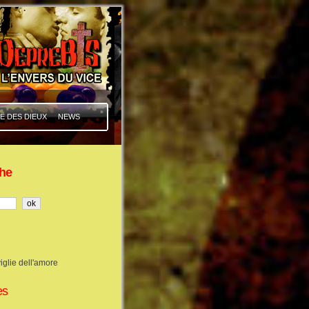
E DES DIEUX
NEWS
he
iglie dell'amore
es