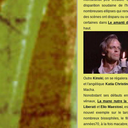
disparition soudaine de l'
nombreuses ellipses qui rend
des scènes ont disparu ou on
certaines dans
Le amanti d
haut.
Outre
Kinski
, on se régaler
et l'angélique
Katia Christi
Macha.
Nonobstant ses défauts en
vénaux,
La mano nutre la
Liberati
et
Elio Maestosi
, e
nouvel exemple sur le tard
nombreux bissophiles, le f
années70, à la fois macabre, 