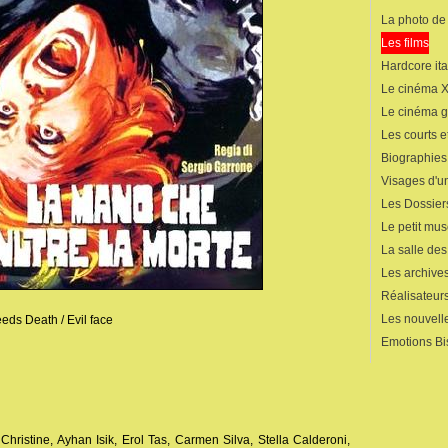
La photo de
Les films
Hardcore ita
Le cinéma 
Le cinéma 
Les courts 
Biographies
Visages d'un
Les Dossier
Le petit mu
La salle de
Les archives
Réalisateur
Les nouvelle
eeds Death / Evil face
Emotions Bi
 Christine, Ayhan Isik, Erol Tas, Carmen Silva, Stella Calderoni,