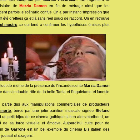
histoire de
Marzia Damon
en fin de métrage ainsi que les
ent parfois le scénario confus. On a par instant l'impression que
t été greffées ça et là sans réel souci de raccord. On en retrouve
el mostro
ce qui tend à confirmer les hypothèses émises plus
a tout de même de la présence de l'incandescente
Marzia Damon
ne
dans le double rôle de la belle Tania et l'inquiétante et funeste
 partie dus aux manipulations commerciales de producteurs
 morte
, bercé par une jolie partition musicale signée
Stefano
st un petit bijou de ce cinéma gothique italien alors moribond, un
 de sa force visuelle et émotive. Aujourd'hui culte pour de
ilm de
Garrone
est un bel exemple du cinéma Bis italien des
jouissif et exagéré.