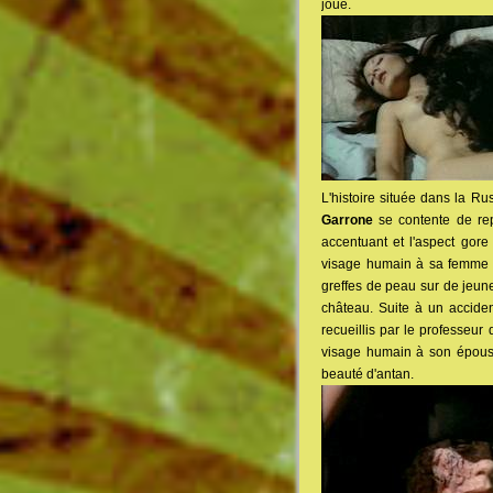
joué.
L'histoire située dans la Ru
Garrone
se contente de rep
accentuant et l'aspect gore
visage humain à sa femme d
greffes de peau sur de jeune
château. Suite à un accide
recueillis par le professeur
visage humain à son épouse,
beauté d'antan.