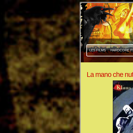
|
|
LES FILMS
HARDCORE IT
La mano che nut