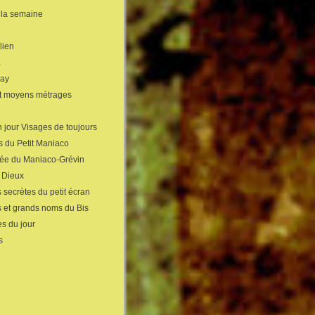
 la semaine
lien
X
gay
et moyens métrages
 jour Visages de toujours
s du Petit Maniaco
sée du Maniaco-Grévin
s Dieux
 secrètes du petit écran
s et grands noms du Bis
s du jour
s