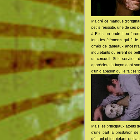
Malgré ce manque d'originali
petite réussite, une de ces pe
à Elios, un endroit où fure
tous les éléments qui fit 
ornés de tableaux ancestra
inquiétants où errent de be
un cercueil. Si le serviteur 
appréciera la façon dont son 
d'un diapason qui le fait se t
Mais les principaux atouts 
d'une part la prestation d
délirant et inquiétant, et d'