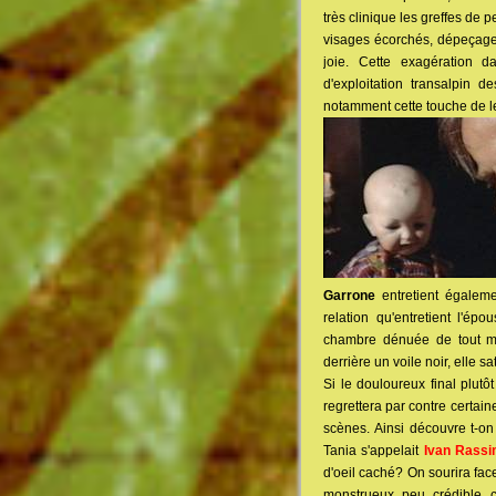
très clinique les greffes de
visages écorchés, dépeçage 
joie. Cette exagération d
d'exploitation transalpin 
notamment cette touche de 
Garrone
entretient égaleme
relation qu'entretient l'ép
chambre dénuée de tout mi
derrière un voile noir, elle s
Si le douloureux final plut
regrettera par contre certai
scènes. Ainsi découvre t-on
Tania s'appelait
Ivan Rass
d'oeil caché? On sourira fac
monstrueux peu crédible c