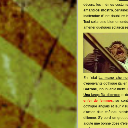
décors, les mêmes costumes
amanti del mostro
, certaine
inattendue d'une doublure b
Tout cela reste bien entendu
amener quelques éclairciss
En l'état
La mano che nut
d'épouvante gothique italien 
Garrone
, inoubliable mette
Una lunga fila di croce
, et 
enfer de femmes
, se con
gothique anglais et leur vis
d'action d'un château sinist
difforme. S'y perd un group
ajoute une bonne dose d'éléme