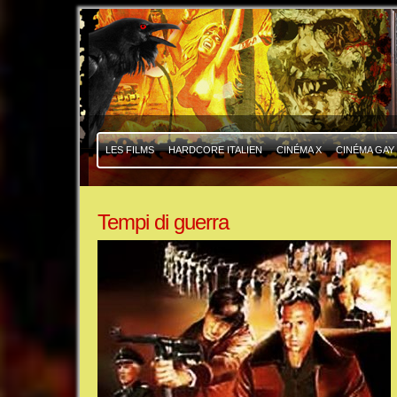
|
|
LES FILMS
HARDCORE ITALIEN
CINÉMA X
CINÉMA GAY
Tempi di guerra