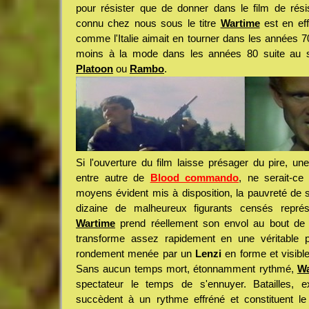
pour résister que de donner dans le film de rés
connu chez nous sous le titre
Wartime
est en eff
comme l'Italie aimait en tourner dans les années 7
moins à la mode dans les années 80 suite au s
Platoon
ou
Rambo
.
Si l'ouverture du film laisse présager du pire, un
entre autre de
Blood commando
, ne serait-c
moyens évident mis à disposition, la pauvreté de s
dizaine de malheureux figurants censés repré
Wartime
prend réellement son envol au bout de
transforme assez rapidement en une véritable p
rondement menée par un
Lenzi
en forme et visibl
Sans aucun temps mort, étonnamment rythmé,
Wa
spectateur le temps de s'ennuyer. Batailles, ex
succèdent à un rythme effréné et constituent le pr