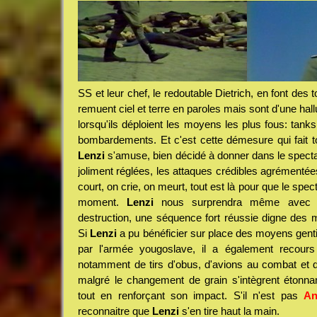
SS et leur chef, le redoutable Dietrich, en font des t
remuent ciel et terre en paroles mais sont d'une ha
lorsqu'ils déploient les moyens les plus fous: tanks, 
bombardements. Et c'est cette démesure qui fait t
Lenzi
s'amuse, bien décidé à donner dans le spectac
joliment réglées, les attaques crédibles agrémentée
court, on crie, on meurt, tout est là pour que le spe
moment.
Lenzi
nous surprendra même avec l'
destruction, une séquence fort réussie digne des m
Si
Lenzi
a pu bénéficier sur place des moyens genti
par l'armée yougoslave, il a également recours
notamment de tirs d'obus, d'avions au combat et d
malgré le changement de grain s'intègrent étonn
tout en renforçant son impact. S'il n'est pas
An
reconnaitre que
Lenzi
s'en tire haut la main.