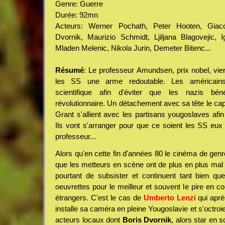
Genre: Guerre
Durée: 92mn
Acteurs: Werner Pochath, Peter Hooten, Giaco
Dvornik, Maurizio Schmidt, Ljiljana Blagovejic, 
Mladen Melenic, Nikola Jurin, Demeter Bitenc...
Résumé
: Le professeur Amundsen, prix nobel, vie
les SS une arme redoutable. Les américains
scientifique afin d'éviter que les nazis bén
révolutionnaire. Un détachement avec sa tête le cap
Grant s'allient avec les partisans yougoslaves af
Ils vont s'arranger pour que ce soient les SS eux 
professeur...
Alors qu'en cette fin d'années 80 le cinéma de genr
que les metteurs en scène ont de plus en plus mal à
pourtant de subsister et continuent tant bien q
oeuvrettes pour le meilleur et souvent le pire en c
étrangers. C'est le cas de
Umberto Lenzi
qui apr
installe sa caméra en pleine Yougoslavie et s'octroi
acteurs locaux dont
Boris Dvornik
, alors star en 