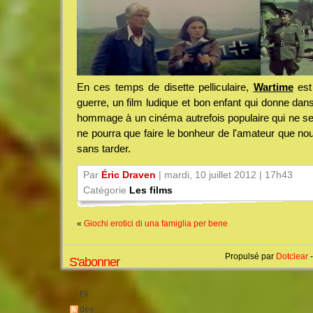
En ces temps de disette pelliculaire,
Wartime
est
guerre, un film ludique et bon enfant qui donne dan
hommage à un cinéma autrefois populaire qui ne se d
ne pourra que faire le bonheur de l'amateur que no
sans tarder.
Par
Éric Draven
| mardi, 10 juillet 2012 | 17h43
Catégorie
Les films
«
Giochi erotici di una famiglia per bene
Propulsé par
Dotclear
-
S'abonner
Fil
des