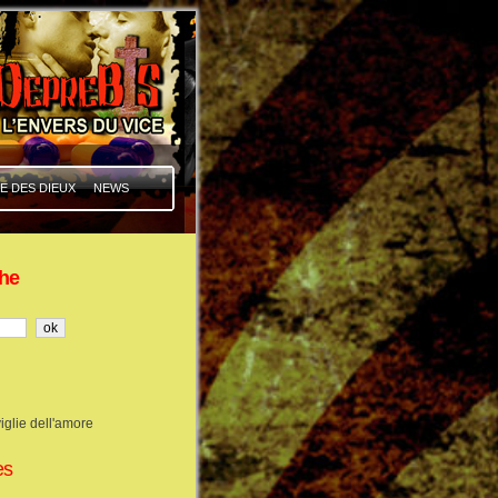
E DES DIEUX
NEWS
he
iglie dell'amore
es