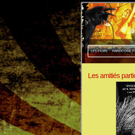
|
|
LES FILMS
HARDCORE IT
Les amitiés parti