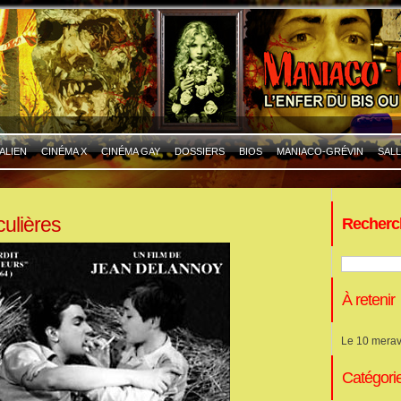
ALIEN
CINÉMA X
CINÉMA GAY
DOSSIERS
BIOS
MANIACO-GRÉVIN
SALL
culières
Recherc
À retenir
Le 10 merav
Catégori