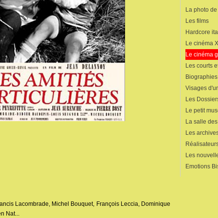
La photo de
Les films
Hardcore ita
Le cinéma 
Le cinéma 
Les courts 
Biographies
Visages d'un
Les Dossier
Le petit mu
La salle de
Les archives
Réalisateur
Les nouvelle
Emotions Bi
rancis Lacombrade, Michel Bouquet, François Leccia, Dominique
n Nat...