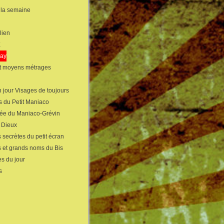
 la semaine
lien
X
gay
et moyens métrages
 jour Visages de toujours
s du Petit Maniaco
sée du Maniaco-Grévin
s Dieux
 secrètes du petit écran
s et grands noms du Bis
s du jour
s