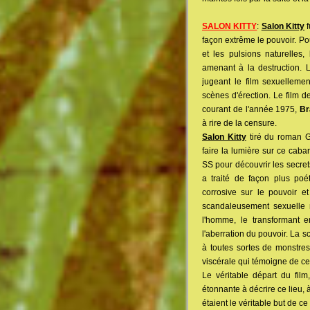
SALON KITTY
:
Salon Kitty
f
façon extrême le pouvoir. P
et les pulsions naturelles,
amenant à la destruction.
jugeant le film sexuellem
scènes d'érection. Le film de
courant de l'année 1975,
Br
à rire de la censure.
Salon Kitty
tiré du roman Ge
faire la lumière sur ce caba
SS pour découvrir les secrets
a traité de façon plus poé
corrosive sur le pouvoir et
scandaleusement sexuelle m
l'homme, le transformant 
l'aberration du pouvoir. La 
à toutes sortes de monstre
viscérale qui témoigne de cet
Le véritable départ du film
étonnante à décrire ce lieu, à
étaient le véritable but de c