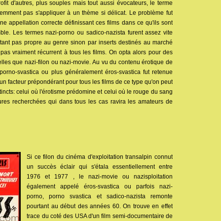
fit d'autres, plus souples mais tout aussi évocateurs, le terme
emment pas s'appliquer à un thème si délicat. Le problème fut
e appellation correcte définissant ces films dans ce qu'ils sont
le. Les termes nazi-porno ou sadico-nazista furent assez vite
étant pas propre au genre sinon par inserts destinés au marché
pas vraiment récurrent à tous les films. On opta alors pour des
elles que nazi-filon ou nazi-movie. Au vu du contenu érotique de
n porno-svastica ou plus généralement éros-svastica fut retenue
 un facteur prépondérant pour tous les films de ce type qu'on peut
incts: celui où l'érotisme prédomine et celui où le rouge du sang
ortures recherchées qui dans tous les cas ravira les amateurs de
Si ce filon du cinéma d'exploitation transalpin connut
un succès éclair qui s'étala essentiellement entre
1976 et 1977 , le nazi-movie ou nazisploitation
également appelé éros-svastica ou parfois nazi-
porno, porno svastica et sadico-nazista remonte
pourtant au début des années 60. On trouve en effet
trace du coté des USA d'un film semi-documentaire de