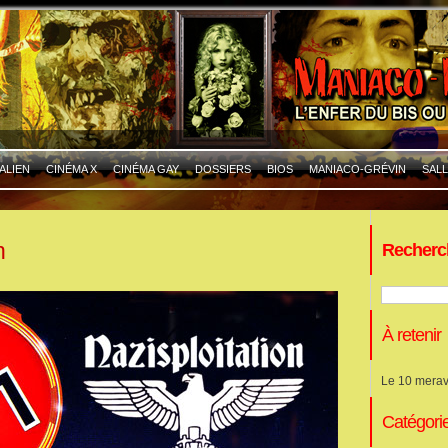
ALIEN
CINÉMA X
CINÉMA GAY
DOSSIERS
BIOS
MANIACO-GRÉVIN
SALL
n
Recherc
À retenir
Le 10 merav
Catégori