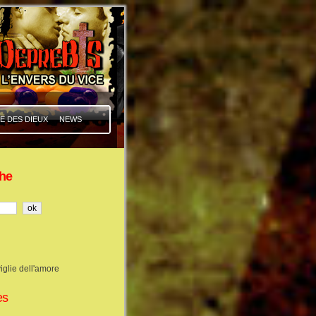
E DES DIEUX
NEWS
he
iglie dell'amore
es