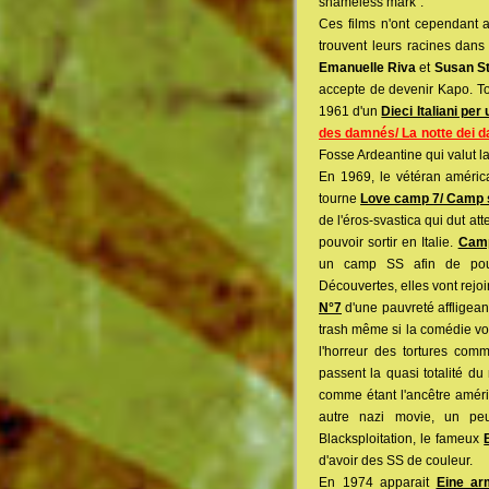
shameless mark".
Ces films n'ont cependant 
trouvent leurs racines dans
Emanuelle Riva
et
Susan S
accepte de devenir Kapo. Tou
1961 d'un
Dieci Italiani per
des damnés/ La notte dei d
Fosse Ardeantine qui valut la
En 1969, le vétéran améri
tourne
Love camp 7/ Camp s
de l'éros-svastica qui dut a
pouvoir sortir en Italie.
Camp
un camp SS afin de pouv
Découvertes, elles vont rejoi
N°7
d'une pauvreté affligean
trash même si la comédie vol
l'horreur des tortures com
passent la quasi totalité d
comme étant l'ancêtre améric
autre nazi movie, un peu 
Blacksploitation, le fameux
d'avoir des SS de couleur.
En 1974 apparait
Eine ar