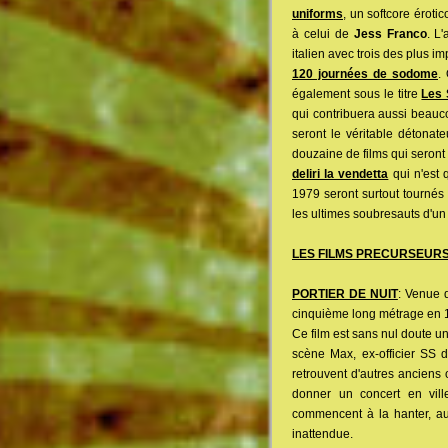
uniforms
, un softcore érot
à celui de
Jess Franco
. L
italien avec trois des plus i
120 journées de sodome
.
également sous le titre
Les 
qui contribuera aussi beauc
seront le véritable détonat
douzaine de films qui seront
deliri la vendetta
qui n'est 
1979 seront surtout tournés 
les ultimes soubresauts d'u
LES FILMS PRECURSEUR
PORTIER DE NUIT
: Venue 
cinquième long métrage en 19
Ce film est sans nul doute u
scène Max, ex-officier SS 
retrouvent d'autres anciens 
donner un concert en vill
commencent à la hanter, au
inattendue.