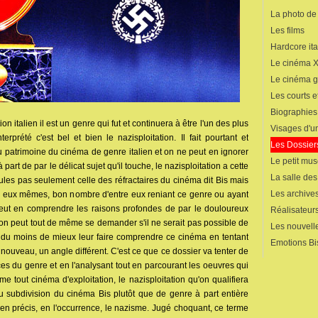
La photo de
Les films
Hardcore ita
Le cinéma 
Le cinéma 
Les courts 
Biographies
on italien il est un genre qui fut et continuera à être l'un des plus
Visages d'un
erprété c'est bel et bien le nazisploitation. Il fait pourtant et
Les Dossier
u patrimoine du cinéma de genre italien et on ne peut en ignorer
Le petit mu
 part de par le délicat sujet qu'il touche, le nazisploitation a cette
La salle de
foules pas seulement celle des réfractaires du cinéma dit Bis mais
Les archives
es eux mêmes, bon nombre d'entre eux reniant ce genre ou ayant
peut en comprendre les raisons profondes de par le douloureux
Réalisateur
r, on peut tout de même se demander s'il ne serait pas possible de
Les nouvelle
ou du moins de mieux leur faire comprendre ce cinéma en tentant
Emotions Bi
 nouveau, un angle différent. C'est ce que ce dossier va tenter de
es du genre et en l'analysant tout en parcourant les oeuvres qui
me tout cinéma d'exploitation, le nazisploitation qu'on qualifiera
u subdivision du cinéma Bis plutôt que de genre à part entière
ien précis, en l'occurrence, le nazisme. Jugé choquant, ce terme