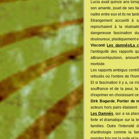
Lucia avait quinze ans lorsq
son amante, jouet de ses f
naitre entre eux et ils ne ta
Etrangement accueilli à s
reprochaient à la réalisat
dangereuse fascination du
douloureux, plastiquement e
Visconti
Les damnés/La ca
l'ambiguïté des rapports qu
attirance/répulsion, amou
morbide.
Les rapports ambigus contrô
refoulés où l'ombre de l'ho
Et si fascination il y a, ce 
souffrance et de la peur, l
d'exprimer en choisissant ce
Dirk Bogarde
,
Portier de n
acteurs hors pairs étalaient
Les Damnés
, qui a sa plac
forte et dramatique sur la l
familles. Outre l'intensité
d'anthologie comme la fa
maintes fois par la suite et l