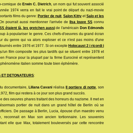
ico-comique de
Erwin C. Dietrich
, un nom qui fut souvent associé
'année 1974 verra en fait le vrai point de départ du nazi-movie
mportants films du genre:
Portier de nuit
,
Salon Kitty
et
Salo et les
 On pourrait aussi mentionner l'arrivée de
Ilsa louve SS
connu
SS étaient là, les gretchen aussi
de l'américain
Don Edmonds
oup à populariser le genre. Ces chefs-d'oeuvres du grand écran
eur du genre qui va alors exploser et ce n'est pas moins d'une
 tournés entre 1976 et 1977. Si on excepte
Holocaust 2 i ricordi i
qu'un film composite les plus tardifs qui se situent entre 1978 et
en France pour la plupart par la firme Eurociné et représentent
n phénomène italien somme toute bien éphémère.
S ET DETONATEURS
:
du documentaire,
Liliana Cavani
réalisa
Il portiere di notte
, son
72, film qui restera à ce jour son plus grand succès.
ne des oeuvres phares traitant des horreurs du nazisme. Il met en
désormais portier de nuit dans un grand hôtel de Berlin où se
officiers. De passage à Berlin, Lucia, épouse d'un maestro venu
e, reconnait en Max son ancien tortionnaire. Les souvenirs
tant elle que Max, totalement bouleversés par cette rencontre