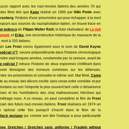
aucun rapport avec les nazi-movies italiens des années 70 qui
 des films tels que
Kapo
réalisé en 1960 par
Gillo Ponte
avec
trasberg
, l'histoire d'une prisonnière qui pour échapper à la mort
jours aux sources du nazisploitation italien, on trouve trace en
 un tedesco
de
Filippo Walter Ratti
, le futur réalisateur de
La nuit
annati
, et
Erika
, une reconstruction historique du massacre de la
 mort à 335 italiens.
cain
Lee Frost
connu également sous le nom de
David Kayne
pécial n°7
, oeuvre prépondérante dans l'histoire chronologique
ttendre sept longues années, condamnée par la censure, avant de
 spécial 7
retrace l'histoire de deux espionnes s'infiltrant dans
oir témoigner des horreurs commises sur les détenues.
ndre les prisonnières et connaitre le même sort. Mal filmé,
Camp
te au niveau des décors oscille sans cesse entre comédie et pur
ontaire ou non l'emporte le plus souvent tant celle ci désamorce
mises et les humiliations des cinq malheureuses héroïnes qui
u métrage nues. A ce niveau, on peut considérer le film de
Frost
ain des futurs nazi-movies italiens.
Frost
réalisera en 1974 un
spécial cette fois puisqu'il s'inscrit dans le filon de la
Black gestapo
qui comme son titre l'indique a pour particularité
mee Gretchen / Gretchen sans uniforme / Fraulein without