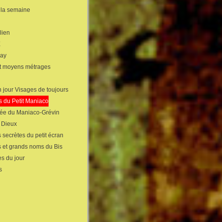
 la semaine
lien
X
gay
et moyens métrages
 jour Visages de toujours
s du Petit Maniaco
sée du Maniaco-Grévin
s Dieux
 secrètes du petit écran
s et grands noms du Bis
s du jour
s