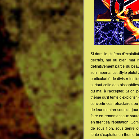
Si dans le cinéma d'exploitati
décriés, haï ou bien mal int
définitivement partie du bea
son importance. Style plutôt à
particularité de diviser les 
surtout celle des bissophil
du mal à l'accepter. Si on 
thème qu'il tente d'exploite
convertir ces réfractaires 
de leur montrer sous un jour
faire en remontant aux sourc
en firent sa réputation. Com
de sous filon, sous genre o
tente d'exploiter un thème b