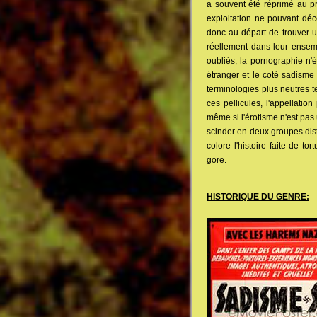
a souvent été réprimé au pro
exploitation ne pouvant déc
donc au départ de trouver un
réellement dans leur ensemb
oubliés, la pornographie n'
étranger et le coté sadisme 
terminologies plus neutres t
ces pellicules, l'appellatio
même si l'érotisme n'est pas
scinder en deux groupes dist
colore l'histoire faite de t
gore.
HISTORIQUE DU GENRE: