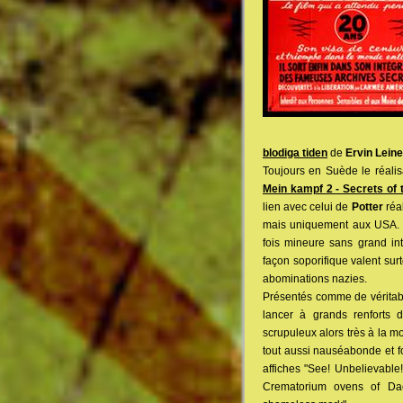
blodiga tiden
de
Ervin Leine
Toujours en Suède le réali
Mein kampf 2 - Secrets of t
lien avec celui de
Potter
réal
mais uniquement aux USA. 
fois mineure sans grand in
façon soporifique valent sur
abominations nazies.
Présentés comme de véritable
lancer à grands renforts 
scrupuleux alors très à la m
tout aussi nauséabonde et fo
affiches "See! Unbelievable
Crematorium ovens of Dach