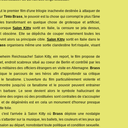
ut le premier film d'une trilogie inachevée destinée à attaquer de
our
Tinto Brass
, le pouvoir est la chose qui corrompt le plus l'âme
 les transformant en quelque chose de grotesque et artificiel,
 Lorsque
Salon Kitty
sortit en Italie, la censure se jeta dessus,
ent obscène. Elle se dépêcha de couper notamment toutes les
vint alors sa principale cible.
Salon Kitty
sortit en Italie dans le
ass
organisera même une sortie clandestine fort risquée, visant
heim Reichssache! Salon Kitty, ein report, le film propose de
ret, endroit scabreux situé au coeur de Berlin et contrôlé par les
 militaires des officiers étrangers en visite en Allemagne.
Brass
tique le parcours de ses héros afin d'approfondir sa critique
 le fanatisme. L'ouverture du film particulièrement violente et
ontre jusqu'où ce fanatisme et le pouvoir peuvent entrainer
en barbare. Le sexe devient alors le symbole hallucinant de
scène des orgies où des prostituées sont contraites de s'accoupler
s et de dégénérés est en cela un monument d'horreur presque
te folie.
, c'est l'arrivée à Salon Kitty où
Brass
déploie une nostalgie
 s'attarder sur la musique, les ballets, les couleurs et les jeux qui
e salon au départ, nonobstant toute politique et condition sexuelle.