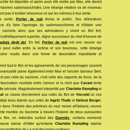
u'elle fut déportée et après avoir été violée par Max, elle devint
antasmes sadomasochistes. Une étrange relation va de nouveau
rdent pas à tomber amoureux ce qui les mènera à leur perte.
a sortie,
Portier de nuit
divisa le public. Ses détracteurs
rice d'y faire l'apologie du sadomasochisme et d'étaler une
 nazisme alors que ses admirateurs y virent un film fort,
t esthétiquement superbe, digne successeur du chef d'oeuvre de
duta degli dei
. En fait,
Portier de nuit
est une oeuvre sur
i peut naître entre la victime et son bourreau, cette étrange
r/haine noyée dans une forme de fascination inquiétante et
lent tout le film et les agissements de ces personnages souvent
mosexualité plane également entre Max et l'ancien danseur Bert.
n'est pas celle du nazisme, c'est celle des rapports de force, de la
a fascination morbide entre l'amour et la mort que
Cavani
tente
tte période. Magistralement interprété par
Charlotte Rampling
et
uit
se classe directement aux cotés du film de
Visconti
où ces
 déjà leurs talents aux cotés de
Ingrid Thulin
et
Helmut Berger
,
e dans l'histoire des prémices du nazi movie all'italiana, oeuvre
ente montée du fascisme à travers l'histoire de deux puissantes
 du film, on retiendra surtout des
Damnés
, certains moments
meuse danse d'Hitler qu'entame
Charlotte Rampling
reprise
a reconstitution de La nuit des longs couteaux.