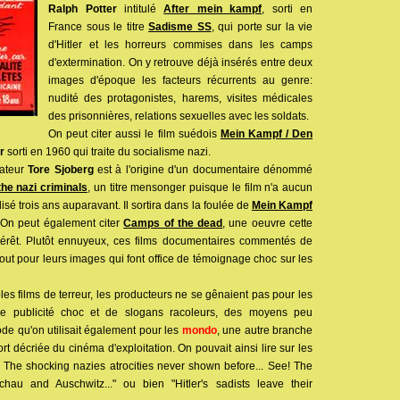
Ralph Potter
intitulé
After mein kampf
, sorti en
France sous le titre
Sadisme SS
, qui porte sur la vie
d'Hitler et les horreurs commises dans les camps
d'extermination. On y retrouve déjà insérés entre deux
images d'époque les facteurs récurrents au genre:
nudité des protagonistes, harems, visites médicales
des prisonnières, relations sexuelles avec les soldats.
On peut citer aussi le film suédois
Mein Kampf / Den
r
sorti en 1960 qui traite du socialisme nazi.
sateur
Tore Sjoberg
est à l'origine d'un documentaire dénommé
he nazi criminals
, un titre mensonger puisque le film n'a aucun
isé trois ans auparavant. Il sortira dans la foulée de
Mein Kampf
On peut également citer
Camps of the dead
, une oeuvre cette
térêt. Plutôt ennuyeux, ces films documentaires commentés de
tout pour leurs images qui font office de témoignage choc sur les
s films de terreur, les producteurs ne se gênaient pas pour les
de publicité choc et de slogans racoleurs, des moyens peu
ode qu'on utilisait également pour les
mondo
, une autre branche
rt décriée du cinéma d'exploitation. On pouvait ainsi lire sur les
! The shocking nazies atrocities never shown before... See! The
au and Auschwitz..." ou bien "Hitler's sadists leave their