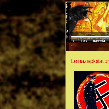
|
|
LES FILMS
HARDCORE IT
Le nazisploitatio